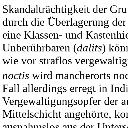
Skandalträchtigkeit der Gr
durch die Überlagerung der
eine Klassen- und Kastenhi
Unberührbaren (
dalits
) kön
wie vor straflos vergewalti
noctis
wird mancherorts noc
Fall allerdings erregt in I
Vergewaltigungsopfer der a
Mittelschicht angehörte, k
ausnahmslos aus der Unters