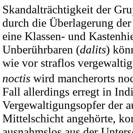
Skandalträchtigkeit der Gr
durch die Überlagerung der
eine Klassen- und Kastenhi
Unberührbaren (
dalits
) kön
wie vor straflos vergewalti
noctis
wird mancherorts noc
Fall allerdings erregt in I
Vergewaltigungsopfer der a
Mittelschicht angehörte, k
ausnahmslos aus der Unters