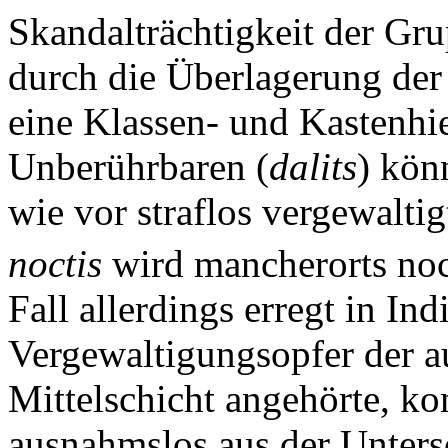
Skandalträchtigkeit der Gr
durch die Überlagerung der
eine Klassen- und Kastenhi
Unberührbaren (
dalits
) kön
wie vor straflos vergewalti
noctis
wird mancherorts noc
Fall allerdings erregt in I
Vergewaltigungsopfer der a
Mittelschicht angehörte, k
ausnahmslos aus der Unters