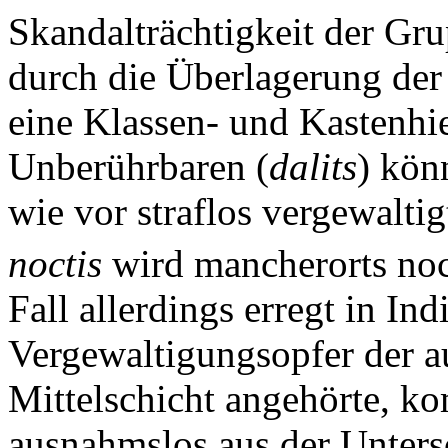
Skandalträchtigkeit der Gr
durch die Überlagerung der
eine Klassen- und Kastenhi
Unberührbaren (
dalits
) kön
wie vor straflos vergewalti
noctis
wird mancherorts noc
Fall allerdings erregt in I
Vergewaltigungsopfer der a
Mittelschicht angehörte, k
ausnahmslos aus der Unters