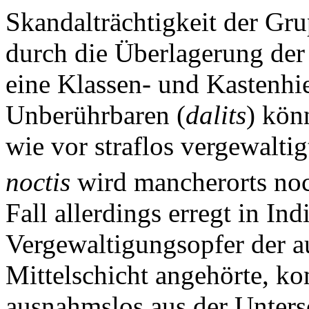
Skandalträchtigkeit der Gr
durch die Überlagerung der
eine Klassen- und Kastenhi
Unberührbaren (
dalits
) kön
wie vor straflos vergewalti
noctis
wird mancherorts noc
Fall allerdings erregt in I
Vergewaltigungsopfer der a
Mittelschicht angehörte, k
ausnahmslos aus der Unters