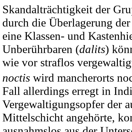
Skandalträchtigkeit der Gr
durch die Überlagerung der
eine Klassen- und Kastenhi
Unberührbaren (
dalits
) kön
wie vor straflos vergewalti
noctis
wird mancherorts noc
Fall allerdings erregt in I
Vergewaltigungsopfer der a
Mittelschicht angehörte, k
ausnahmslos aus der Unters