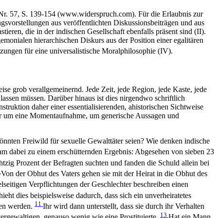
, Nr. 57, S. 139-154 (www.widerspruch.com). Für die Erlaubnis zur
gsvorstellungen aus veröffentlichten Diskussionsbeiträgen und aus
eren, die in der indischen Gesellschaft ebenfalls präsent sind (II).
monialen hierarchischen Diskurs aus der Position einer egalitären
ungen für eine universalistische Moralphilosophie (IV).
se grob verallgemeinernd. Jede Zeit, jede Region, jede Kaste, jede
lassen müssen. Darüber hinaus ist dies nirgendwo schriftlich
struktion daher einer essentialisierenden, ahistorischen Sichtweise
t hier um eine Momentaufnahme, um generische Aussagen und
nten Freiwild für sexuelle Gewalttäter seien? Wie denken indische
kam dabei zu einem erschütternden Ergebnis: Abgesehen von sieben 23
tzig Prozent der Befragten suchten und fanden die Schuld allein bei
6
Von der Obhut des Vaters gehen sie mit der Heirat in die Obhut des
lseitigen Verpflichtungen der Geschlechter beschreiben einen
eht dies beispielsweise dadurch, dass sich ein unverheiratetes
11
hen werden.
Ihr wird dann unterstellt, dass sie durch ihr Verhalten
13
vergewaltigen, genauso wenig wie eine Prostituierte.
Hat ein Mann