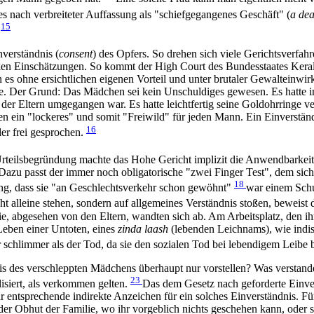
es nach verbreiteter Auffassung als "schiefgegangenes Geschäft" (
a dea
15
.
nverständnis (
consent
) des Opfers. So drehen sich viele Gerichtsverfah
ken Einschätzungen. So kommt der High Court des Bundesstaates Kerala 
es ohne ersichtlichen eigenen Vorteil und unter brutaler Gewalteinwi
e. Der Grund: Das Mädchen sei kein Unschuldiges gewesen. Es hatte i
der Eltern umgegangen war. Es hatte leichtfertig seine Goldohrringe ve
n ein "lockeres" und somit "Freiwild" für jeden Mann. Ein Einverstän
16
der frei gesprochen.
rteilsbegründung machte das Hohe Gericht implizit die Anwendbarkeit
Dazu passt der immer noch obligatorische "zwei Finger Test", dem sic
18
ung, dass sie "an Geschlechtsverkehr schon gewöhnt"
war einem Schu
 alleine stehen, sondern auf allgemeines Verständnis stoßen, beweist d
, abgesehen von den Eltern, wandten sich ab. Am Arbeitsplatz, den ihm
 Leben einer Untoten, eines
zinda laash
(lebenden Leichnams), wie indi
schlimmer als der Tod, da sie den sozialen Tod bei lebendigem Leibe 
nis des verschleppten Mädchens überhaupt nur vorstellen? Was versta
23
lisiert, als verkommen gelten.
Das dem Gesetz nach geforderte Einver
r entsprechende indirekte Anzeichen für ein solches Einverständnis. F
er Obhut der Familie, wo ihr vorgeblich nichts geschehen kann, oder sie