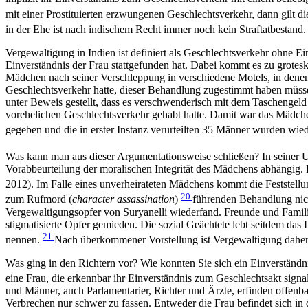
mit einer Prostituierten erzwungenen Geschlechtsverkehr, dann gilt di
in der Ehe ist nach indischem Recht immer noch kein Straftatbestand
Vergewaltigung in Indien ist definiert als Geschlechtsverkehr ohne Ei
Einverständnis der Frau stattgefunden hat. Dabei kommt es zu grotes
Mädchen nach seiner Verschleppung in verschiedene Motels, in denen 
Geschlechtsverkehr hatte, dieser Behandlung zugestimmt haben müss
unter Beweis gestellt, dass es verschwenderisch mit dem Taschengeld 
vorehelichen Geschlechtsverkehr gehabt hatte. Damit war das Mädche
gegeben und die in erster Instanz verurteilten 35 Männer wurden wie
Was kann man aus dieser Argumentationsweise schließen? In seiner U
Vorabbeurteilung der moralischen Integrität des Mädchens abhängig. 
2012). Im Falle eines unverheirateten Mädchens kommt die Feststell
20
zum Rufmord (
character assassination
)
führenden Behandlung nicht
Vergewaltigungsopfer von Suryanelli wiederfand. Freunde und Familie
stigmatisierte Opfer gemieden. Die sozial Geächtete lebt seitdem das
21
nennen.
Nach überkommener Vorstellung ist Vergewaltigung daher 
Was ging in den Richtern vor? Wie konnten Sie sich ein Einverständ
eine Frau, die erkennbar ihr Einverständnis zum Geschlechtsakt signa
und Männer, auch Parlamentarier, Richter und Ärzte, erfinden offenba
Verbrechen nur schwer zu fassen. Entweder die Frau befindet sich in d