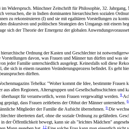
13 im Widerspruch. Münchner Zeitschrift für Philosophie, 32. Jahrgang
h versuchen, die in Indien dominanten hierarchischen sozialen Ordnun
 zu rekonstruieren (I) und sie mit egalitären Vorstellungen zu kontrasti
den diskursiven und politischen Strategien des Umgangs mit einem hege
Frage sich der Theorie der Emergenz der globalen Anwendungsvoraussetz
 hierarchische Ordnung der Kasten und Geschlechter ist notwendigerwei
he Vorstellungen davon, was Frauen und Männer tun dürfen und was sie 
n jeder Familie unterschiedlich ausgelegt. Keinesfalls soll diese Rekon
umal, die sich in einem rasanten Veränderungsprozess befindet. Es geh
beanspruchen dürften.
ochenmagazins Tehelka: "Woher kommt die Idee, bestimmte Frauen kön
er aus allen Regionen, Altersgruppen und Gesellschaftsschichten und 
9
te überhaupt für verantwortlich, wenn Frauen vergewaltigt werden.
Ach
ung geprägt, dass Frauen zeitlebens der Obhut der Männer unterstehen.
9
ännliche Mitglieder der Familie die Aufsicht übernehmen.
Die wechse
hlechter übertreten darf, ohne die soziale Ordnung zu gefährden. Geschi
 in der Öffentlichkeit bewegt, kann sie als "leichtes Mädchen" angese
12
bigen Mann gegeben hat.
Eine solche Frau kann man eigentlich nicht 