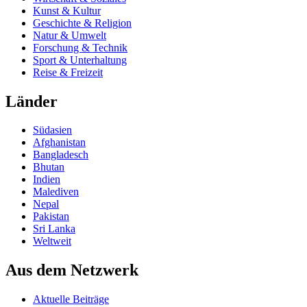
Kunst & Kultur
Geschichte & Religion
Natur & Umwelt
Forschung & Technik
Sport & Unterhaltung
Reise & Freizeit
Länder
Südasien
Afghanistan
Bangladesch
Bhutan
Indien
Malediven
Nepal
Pakistan
Sri Lanka
Weltweit
Aus dem Netzwerk
Aktuelle Beiträge