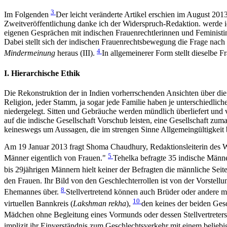
3
Im Folgenden
Der leicht veränderte Artikel erschien im August 20
Zweitveröffentlichung danke ich der Widerspruch-Redaktion. werde ic
eigenen Gesprächen mit indischen Frauenrechtlerinnen und Feministinnen
Dabei stellt sich der indischen Frauenrechtsbewegung die Frage nach 
4
Mindermeinung
heraus (III).
In allgemeinerer Form stellt dieselbe 
I. Hierarchische Ethik
Die Rekonstruktion der in Indien vorherrschenden Ansichten über die
Religion, jeder Stamm, ja sogar jede Familie haben je unterschiedlic
niedergelegt. Sitten und Gebräuche werden mündlich überliefert und vo
auf die indische Gesellschaft Vorschub leisten, eine Gesellschaft z
keineswegs um Aussagen, die im strengen Sinne Allgemeingültigkeit 
Am 19 Januar 2013 fragt Shoma Chaudhury, Redaktionsleiterin des W
5
Männer eigentlich von Frauen."
Tehelka befragte 35 indische Männ
bis 29jährigen Männern hielt keiner der Befragten die männliche Sei
den Frauen. Ihr Bild von den Geschlechterrollen ist von der Vorstell
8
Ehemannes über.
Stellvertretend können auch Brüder oder andere m
10
virtuellen Bannkreis (
Lakshman rekha
),
den keines der beiden Gesc
Mädchen ohne Begleitung eines Vormunds oder dessen Stellvertreters
implizit ihr Einverständnis zum Geschlechtsverkehr mit einem belie