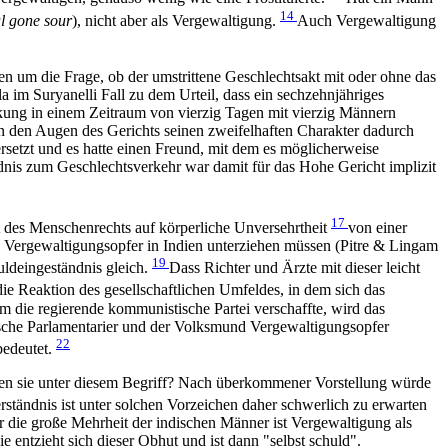
14
l gone sour
), nicht aber als Vergewaltigung.
Auch Vergewaltigung
ren um die Frage, ob der umstrittene Geschlechtsakt mit oder ohne das
im Suryanelli Fall zu dem Urteil, dass ein sechzehnjähriges
rkung in einem Zeitraum von vierzig Tagen mit vierzig Männern
n den Augen des Gerichts seinen zweifelhaften Charakter dadurch
rsetzt und es hatte einen Freund, mit dem es möglicherweise
dnis zum Geschlechtsverkehr war damit für das Hohe Gericht implizit
17
 des Menschenrechts auf körperliche Unversehrtheit
von einer
h Vergewaltigungsopfer in Indien unterziehen müssen (Pitre & Lingam
19
ldeingeständnis gleich.
Dass Richter und Ärzte mit dieser leicht
ie Reaktion des gesellschaftlichen Umfeldes, in dem sich das
 die regierende kommunistische Partei verschaffte, wird das
sche Parlamentarier und der Volksmund Vergewaltigungsopfer
22
bedeutet.
nden sie unter diesem Begriff? Nach überkommener Vorstellung würde
ständnis ist unter solchen Vorzeichen daher schwerlich zu erwarten
ür die große Mehrheit der indischen Männer ist Vergewaltigung als
 entzieht sich dieser Obhut und ist dann "selbst schuld".