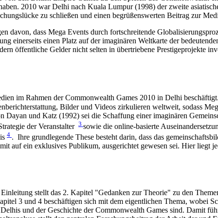
ben. 2010 war Delhi nach Kuala Lumpur (1998) der zweite asiatische A
hungslücke zu schließen und einen begrüßenswerten Beitrag zur Medie
 davon, dass Mega Events durch fortschreitende Globalisierungsproze
ng einerseits einen Platz auf der imaginären Weltkarte der bedeutenden
n öffentliche Gelder nicht selten in übertriebene Prestigeprojekte inv
r Medien im Rahmen der Commonwealth Games 2010 in Delhi beschäftigt
nberichterstattung, Bilder und Videos zirkulieren weltweit, sodass Me
n Dayan und Katz (1992) sei die Schaffung einer imaginären Gemeinsch
3
Strategie der Veranstalter
sowie die online-basierte Auseinandersetzu
4
his
. Ihre grundlegende These besteht darin, dass das gemeinschaftsbil
omit auf ein exklusives Publikum, ausgerichtet gewesen sei. Hier liegt
die Einleitung stellt das 2. Kapitel "Gedanken zur Theorie" zu den Th
apitel 3 und 4 beschäftigen sich mit dem eigentlichen Thema, wobei Sc
Delhis und der Geschichte der Commonwealth Games sind. Damit führt d