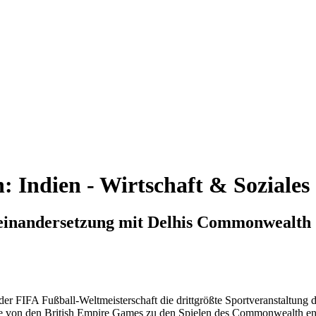
n:
Indien - Wirtschaft & Soziales
seinandersetzung mit Delhis Commonwealth
IFA Fußball-Weltmeisterschaft die drittgrößte Sportveranstaltung der 
se von den British Empire Games zu den Spielen des Commonwealth entw