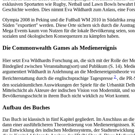
exklusiven Sportarten wie Rugby, Netball und Lawn Bowls bewahrt ha
Geschichte werden. Dies nimmt Eva Wildhardt zum Anlass, eine Forsc
Olympia 2008 in Peking und die Fußball WM 2010 in Südafrika zeugen
Süden "exportiert" werden. Diese Orte sichern sich durch die Austragu
Mega Events kaum von Nutzen für die lokale Bevölkerung seien, sonder
sozialen und ökologischen Konsequenzen zu kämpfen haben.
Die Commonwealth Games als Medienereignis
Hier setzt Eva Wildhardts Forschung an, die sich mit der Rolle de
Bindeglied zwischen Veranstaltung(sort) und Publikum (S. 14). Medie
argumentiert Wildhardt in Anlehnung an die Medienereignistheorie vo
2
Berichterstattung durch die englischsprachige Tagespresse
, die PR-
den sozialräumlichen Auswirkungen der Spiele für die Urbanität Del
Mittelschicht als Akteure der indischen Vision von Modernität, und s
Bevölkerungsschicht in ihrem Buch nicht wirklich zu Wort kommt.
Aufbau des Buches
Das Buch ist klassisch in fünf Kapitel gegliedert. Im Anschluss an 
dann einer ausführlicheren Theoretisierung von Medienereignissen. K
zur Entwicklung des indischen Mediensystems, der Stadtentwicklung 