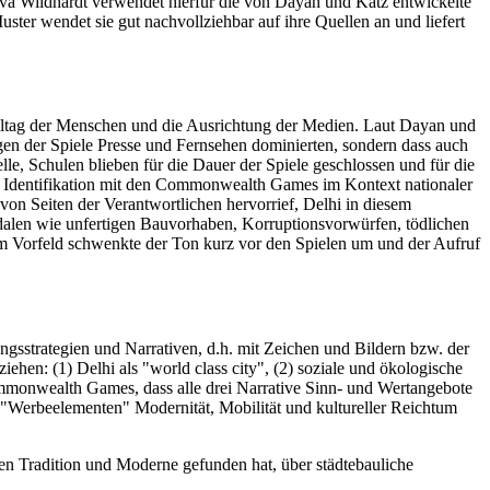
 Eva Wildhardt verwendet hierfür die von Dayan und Katz entwickelte
uster wendet sie gut nachvollziehbar auf ihre Quellen an und liefert
Alltag der Menschen und die Ausrichtung der Medien. Laut Dayan und
ngen der Spiele Presse und Fernsehen dominierten, sondern dass auch
le, Schulen blieben für die Dauer der Spiele geschlossen und für die
e Identifikation mit den Commonwealth Games im Kontext nationaler
 von Seiten der Verantwortlichen hervorrief, Delhi in diesem
andalen wie unfertigen Bauvorhaben, Korruptionsvorwürfen, tödlichen
 im Vorfeld schwenkte der Ton kurz vor den Spielen um und der Aufruf
gsstrategien und Narrativen, d.h. mit Zeichen und Bildern bzw. der
iehen: (1) Delhi als "world class city", (2) soziale und ökologische
 Commonwealth Games, dass alle drei Narrative Sinn- und Wertangebote
en "Werbeelementen" Modernität, Mobilität und kultureller Reichtum
hen Tradition und Moderne gefunden hat, über städtebauliche