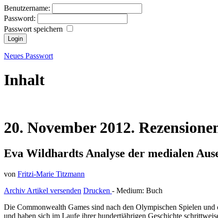
Benutzername:
Password:
Passwort speichern
Neues Passwort
Inhalt
20.
November
2012.
Rezensione
Eva Wildhardts Analyse der medialen Au
von
Fritzi-Marie Titzmann
Archiv
Artikel versenden
Drucken
- Medium:
Buch
Die Commonwealth Games sind nach den Olympischen Spielen und der F
und haben sich im Laufe ihrer hundertjährigen Geschichte schrittwei