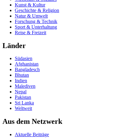
Kunst & Kultur
Geschichte & Religion
Natur & Umwelt
Forschung & Technik
Sport & Unterhaltung
Reise & Freizeit
Länder
Südasien
Afghanistan
Bangladesch
Bhutan
Indien
Malediven
Nepal
Pakistan
Sri Lanka
Weltweit
Aus dem Netzwerk
Aktuelle Beiträge