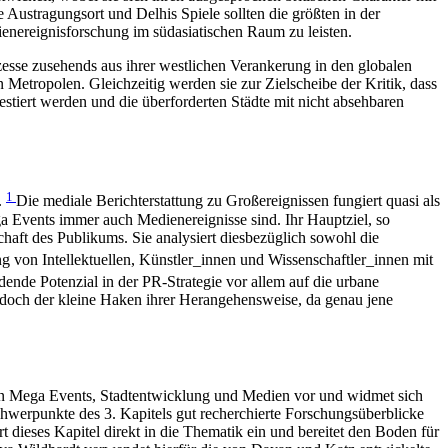
ustragungsort und Delhis Spiele sollten die größten in der
nereignisforschung im südasiatischen Raum zu leisten.
sse zusehends aus ihrer westlichen Verankerung in den globalen
 Metropolen. Gleichzeitig werden sie zur Zielscheibe der Kritik, dass
estiert werden und die überforderten Städte mit nicht absehbaren
1
.
Die mediale Berichterstattung zu Großereignissen fungiert quasi als
ga Events immer auch Medienereignisse sind. Ihr Hauptziel, so
aft des Publikums. Sie analysiert diesbezüglich sowohl die
ng von Intellektuellen, Künstler_innen und Wissenschaftler_innen mit
dende Potenzial in der PR-Strategie vor allem auf die urbane
 jedoch der kleine Haken ihrer Herangehensweise, da genau jene
emen Mega Events, Stadtentwicklung und Medien vor und widmet sich
hwerpunkte des 3. Kapitels gut recherchierte Forschungsüberblicke
ieses Kapitel direkt in die Thematik ein und bereitet den Boden für