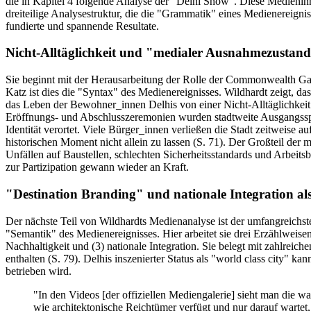
die in Kapitel 4 folgende Analyse der "Delhi Show". Diese Medieninh
dreiteilige Analysestruktur, die die "Grammatik" eines Medienereigniss
fundierte und spannende Resultate.
Nicht-Alltäglichkeit und "medialer Ausnahmezustan
Sie beginnt mit der Herausarbeitung der Rolle der Commonwealth Gam
Katz ist dies die "Syntax" des Medienereignisses. Wildhardt zeigt, d
das Leben der Bewohner_innen Delhis von einer Nicht-Alltäglichkeit g
Eröffnungs- und Abschlusszeremonien wurden stadtweite Ausgangsspe
Identität verortet. Viele Bürger_innen verließen die Stadt zeitweise 
historischen Moment nicht allein zu lassen (S. 71). Der Großteil der
Unfällen auf Baustellen, schlechten Sicherheitsstandards und Arbeit
zur Partizipation gewann wieder an Kraft.
"Destination Branding" und nationale Integration al
Der nächste Teil von Wildhardts Medienanalyse ist der umfangreichst
"Semantik" des Medienereignisses. Hier arbeitet sie drei Erzählweisen 
Nachhaltigkeit und (3) nationale Integration. Sie belegt mit zahlrei
enthalten (S. 79). Delhis inszenierter Status als "world class city"
betrieben wird.
"In den Videos [der offiziellen Mediengalerie] sieht man die 
wie architektonische Reichtümer verfügt und nur darauf wartet