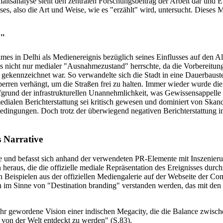
altsanalyse stellt den zentralen Forschungsbeitrag der Arbeit dar und
es, also die Art und Weise, wie es "erzählt" wird, untersucht. Dieses M
d"
es in Delhi als Medienereignis bezüglich seines Einflusses auf den 
ass nicht nur medialer "Ausnahmezustand" herrschte, da die Vorbereitu
ekennzeichnet war. So verwandelte sich die Stadt in eine Dauerbaustel
rren verhängt, um die Straßen frei zu halten. Immer wieder wurde di
aufgrund der infrastrukturellen Unannehmlichkeit, was Gewissensappelle
 medialen Berichterstattung sei kritisch gewesen und dominiert von Sk
sbedingungen. Doch trotz der überwiegend negativen Berichterstattung
s Narrative
e und befasst sich anhand der verwendeten PR-Elemente mit Inszenierun
heraus, die die offizielle mediale Repräsentation des Ereignisses durchz
chen Beispielen aus der offiziellen Mediengalerie auf der Webseite der
 kann im Sinne von "Destination branding" verstanden werden, das mit d
wahr gewordene Vision einer indischen Megacity, die die Balance zwisc
, von der Welt entdeckt zu werden" (S.83).