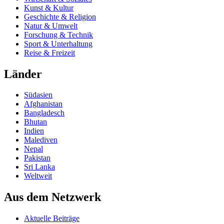
Kunst & Kultur
Geschichte & Religion
Natur & Umwelt
Forschung & Technik
Sport & Unterhaltung
Reise & Freizeit
Länder
Südasien
Afghanistan
Bangladesch
Bhutan
Indien
Malediven
Nepal
Pakistan
Sri Lanka
Weltweit
Aus dem Netzwerk
Aktuelle Beiträge