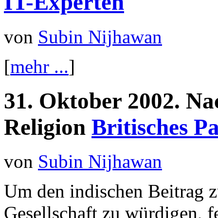
IT-Experten
von
Subin Nijhawan
[
mehr ...
]
31.
Oktober
2002.
Na
Religion
Britisches P
von
Subin Nijhawan
Um den indischen Beitrag zu
Gesellschaft zu würdigen, 