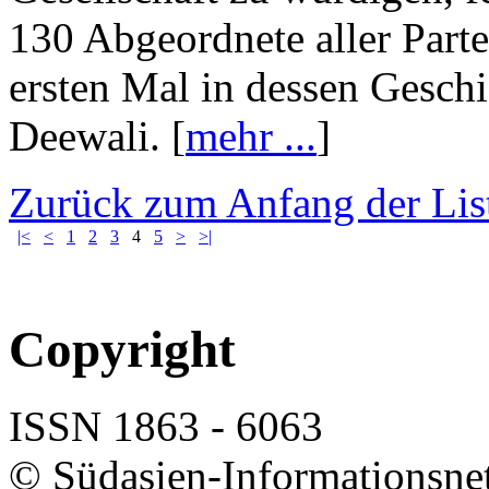
130 Abgeordnete aller Part
ersten Mal in dessen Geschi
Deewali. [
mehr ...
]
Zurück zum Anfang der Lis
|<
<
1
2
3
4
5
>
>|
Copyright
ISSN 1863 - 6063
© Südasien-Informationsne