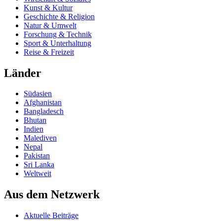
Kunst & Kultur
Geschichte & Religion
Natur & Umwelt
Forschung & Technik
Sport & Unterhaltung
Reise & Freizeit
Länder
Südasien
Afghanistan
Bangladesch
Bhutan
Indien
Malediven
Nepal
Pakistan
Sri Lanka
Weltweit
Aus dem Netzwerk
Aktuelle Beiträge