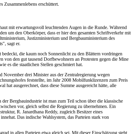
des Zusammenlebens erschüttert.
chaut mit erwartungsvoll leuchtenden Augen in die Runde. Während
den um den Oberkörper, dass er hier den gesamten Schriftverkehr mit
eltministerium, Justizministerium und Bergbauministerium des
", sagt er.
bedeckt, die kaum noch Sonnenlicht zu den Blättern vordringen
schen von den gut tausend Dorfbewohnern an Protesten gegen die Mine
e es die staatlichen Stellen geschmiert hat.
nd November drei Minister aus der Zentralregierung wegen
hnungshofes feststellte, im Jahr 2008 Mobilfunklizenzen zum Preis
l hat ausgerechnet, dass diese Summe ausgereicht hätte, alle
n der Bergbauindustrie ist man zum Teil schon über die klassische
zwischen vor, gleich selbst die Regierung zu übernehmen. Ein
astruktur, R. Janardhana Reddy, zugleich Besitzer eines
innehat. Das indische Wahlsystem, das Parteien stark von
ad in allen Parteien etwa gleich sei. Mit dieser Einschätzung steht