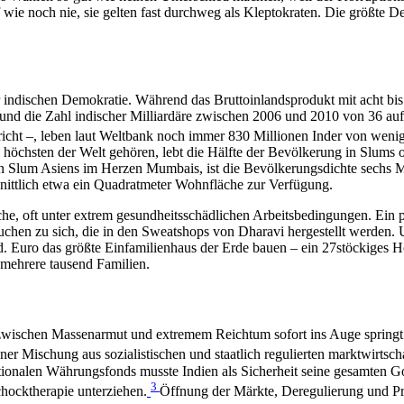
uf wie noch nie, sie gelten fast durchweg als Kleptokraten. Die größte 
r indischen Demokratie. Während das Bruttoinlandsprodukt mit acht bi
 und die Zahl indischer Milliardäre zwischen 2006 und 2010 von 36 a
pricht –, leben laut Weltbank noch immer 830 Millionen Inder von weni
öchsten der Welt gehören, lebt die Hälfte der Bevölkerung in Slums o
ten Slum Asiens im Herzen Mumbais, ist die Bevölkerungsdichte sechs M
hnittlich etwa ein Quadratmeter Wohnfläche zur Verfügung.
he, oft unter extrem gesundheitsschädlichen Arbeitsbedingungen. Ein 
Kuchen zu sich, die in den Sweatshops von Dharavi hergestellt werden. 
d. Euro das größte Einfamilienhaus der Erde bauen – ein 27stöckiges
 mehrere tausend Familien.
ast zwischen Massenarmut und extremem Reichtum sofort ins Auge spring
er Mischung aus sozialistischen und staatlich regulierten marktwirtsch
ationalen Währungsfonds musste Indien als Sicherheit seine gesamten
3
hocktherapie unterziehen.
Öffnung der Märkte, Deregulierung und Pri