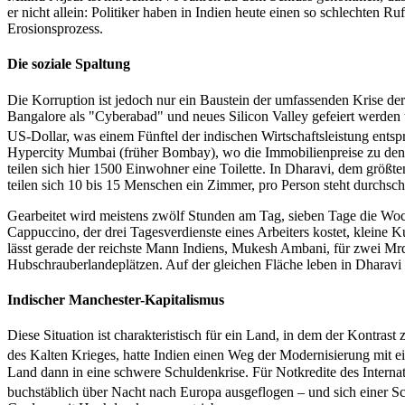
er nicht allein: Politiker haben in Indien heute einen so schlechten R
Erosionsprozess.
Die soziale Spaltung
Die Korruption ist jedoch nur ein Baustein der umfassenden Krise de
Bangalore als "Cyberabad" und neues Silicon Valley gefeiert werden
US-Dollar, was einem Fünftel der indischen Wirtschaftsleistung ents
Hypercity Mumbai (früher Bombay), wo die Immobilienpreise zu den h
teilen sich hier 1500 Einwohner eine Toilette. In Dharavi, dem größ
teilen sich 10 bis 15 Menschen ein Zimmer, pro Person steht durchsc
Gearbeitet wird meistens zwölf Stunden am Tag, sieben Tage die Woc
Cappuccino, der drei Tagesverdienste eines Arbeiters kostet, kleine 
lässt gerade der reichste Mann Indiens, Mukesh Ambani, für zwei Mr
Hubschrauberlandeplätzen. Auf der gleichen Fläche leben in Dharavi
Indischer Manchester-Kapitalismus
Diese Situation ist charakteristisch für ein Land, in dem der Kontr
des Kalten Krieges, hatte Indien einen Weg der Modernisierung mit ein
Land dann in eine schwere Schuldenkrise. Für Notkredite des Intern
buchstäblich über Nacht nach Europa ausgeflogen – und sich einer Sc