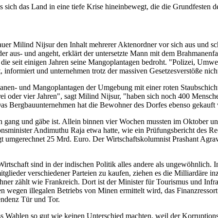
sich das Land in eine tiefe Krise hineinbewegt, die die Grundfesten 
er Milind Nijsur den Inhalt mehrerer Aktenordner vor sich aus und s
er aus- und angeht, erklärt der untersetzte Mann mit dem Brahmanenfa
, die seit einigen Jahren seine Mangoplantagen bedroht. "Polizei, Umw
, informiert und unternehmen trotz der massiven Gesetzesverstöße nichts
nen- und Mangoplantagen der Umgebung mit einer roten Staubschicht 
 drei oder vier Jahren", sagt Milind Nijsur, "haben sich noch 400 Men
: Das Bergbauunternehmen hat die Bewohner des Dorfes ebenso gekauft wi
n gang und gäbe ist. Allein binnen vier Wochen mussten im Oktober u
nsminister Andimuthu Raja etwa hatte, wie ein Prüfungsbericht des Rec
gt umgerechnet 25 Mrd. Euro. Der Wirtschaftskolumnist Prashant Agrawa
rtschaft sind in der indischen Politik alles andere als ungewöhnlich. I
glieder verschiedener Parteien zu kaufen, ziehen es die Milliardäre in
hner zählt wie Frankreich. Dort ist der Minister für Tourismus und Infr
wegen illegalen Betriebs von Minen ermittelt wird, das Finanzressort 
ndenz Tür und Tor.
 Wahlen so gut wie keinen Unterschied machten, weil der Korruptionsgr