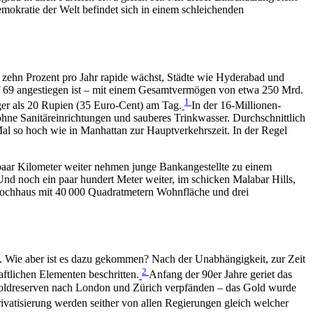
Demokratie der Welt befindet sich in einem schleichenden
s zehn Prozent pro Jahr rapide wächst, Städte wie Hyderabad und
uf 69 angestiegen ist – mit einem Gesamtvermögen von etwa 250 Mrd.
1
ger als 20 Rupien (35 Euro-Cent) am Tag.
In der 16-Millionen-
hne Sanitäreinrichtungen und sauberes Trinkwasser. Durchschnittlich
al so hoch wie in Manhattan zur Hauptverkehrszeit. In der Regel
paar Kilometer weiter nehmen junge Bankangestellte zu einem
Und noch ein paar hundert Meter weiter, im schicken Malabar Hills,
 Hochhaus mit 40 000 Quadratmetern Wohnfläche und drei
t. Wie aber ist es dazu gekommen? Nach der Unabhängigkeit, zur Zeit
2
aftlichen Elementen beschritten.
Anfang der 90er Jahre geriet das
 Goldreserven nach London und Zürich verpfänden – das Gold wurde
vatisierung werden seither von allen Regierungen gleich welcher