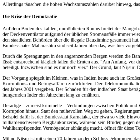
Allerdings täuschen die hohen Wachstumszahlen darüber hinweg, dass 
Die Krise der Demokratie
Auf dem Boden des kahlen, unmöblierten Raums breitet der Mangobau
der Deckenventilator aufgrund der üblichen Stromausfälle immer wied
den staatlichen Behörden über die illegale Bauxitmine gesammelt hat
Bundesstaates Maharashtra sind seit Jahren über das, was hier vorgeht
Durch die Sprengungen in den angrenzenden Bergen werden die Bana
lässt; entsprechend kläglich fallen die Ernten aus. "Am Anfang, vor
beteiligt. Inzwischen sind es nur noch vier." Der Grund, laut Nijsur
Der Vorgang spiegelt im Kleinen, was in Indien heute auch im Große
Korruptions- und Betrugsaffären zurücktreten. Der Telekommunikatio
des Jahres 2001 vergeben. Der Schaden für den indischen Staat beträ
hungernden Inder ein Jahrzehnt lang zu ernähren.
Derartige – zumeist kriminelle – Verbindungen zwischen Politik und Wi
Korruption hinaus. Statt den mühevollen Weg zu gehen, Regierungsmit
Beispiel dafür ist der Bundesstaat Karnataka, der etwa so viele Einwo
milliardenschweren Bergbaukonzerns, während sein Bruder, gegen den 
Wahlkampfspenden Vermögender abhängig macht, öffnet für diese Te
Milind Nijsur ist mit seinen 70 Jahren zu dem Schluss gekommen, dass