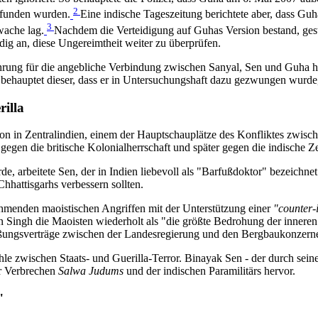
2
efunden wurden.
Eine indische Tageszeitung berichtete aber, dass Gu
3
wache lag.
Nachdem die Verteidigung auf Guhas Version bestand, gesta
ig an, diese Ungereimtheit weiter zu überprüfen.
hrung für die angebliche Verbindung zwischen Sanyal, Sen und Guha h
 behauptet dieser, dass er in Untersuchungshaft dazu gezwungen wurde,
illa
n in Zentralindien, einem der Hauptschauplätze des Konfliktes zwisch
egen die britische Kolonialherrschaft und später gegen die indische 
 arbeitete Sen, der in Indien liebevoll als "Barfußdoktor" bezeichnet
hattisgarhs verbessern sollten.
unehmenden maoistischen Angriffen mit der Unterstützung einer
"counter-
ingh die Maoisten wiederholt als "die größte Bedrohung der inneren 
ßungsverträge zwischen der Landesregierung und den Bergbaukonzernen,
 zwischen Staats- und Guerilla-Terror. Binayak Sen - der durch seine 
der Verbrechen
Salwa Judums
und der indischen Paramilitärs hervor.
"