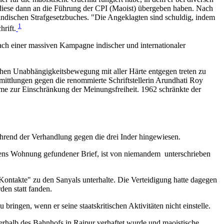
diese dann an die Führung der CPI (Maoist) übergeben haben. Nach
ndischen Strafgesetzbuches. "Die Angeklagten sind schuldig, indem
1
hrift.
ch einer massiven Kampagne indischer und internationaler
chen Unabhängigkeitsbewegung mit aller Härte entgegen treten zu
ittlungen gegen die renommierte Schriftstellerin Arundhati Roy
ahme zur Einschränkung der Meinungsfreiheit. 1962 schränkte der
hrend der Verhandlung gegen die drei Inder hingewiesen.
Sens Wohnung gefundener Brief, ist von niemandem unterschrieben
ontakte" zu den Sanyals unterhalte. Die Verteidigung hatte dagegen
en statt fanden.
bringen, wenn er seine staatskritischen Aktivitäten nicht einstelle.
erhalb des Bahnhofs in Raipur verhaftet wurde und maoistische