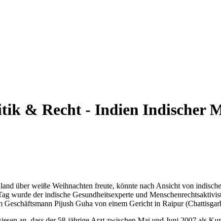
itik & Recht - Indien
Indischer 
and über weiße Weihnachten freute, könnte nach Ansicht von indischen
Tag wurde der indische Gesundheitsexperte und Menschenrechtsaktivis
 Geschäftsmann Pijush Guha von einem Gericht in Raipur (Chattisgarh) 
esen an, dass der 58-jährige Arzt zwischen Mai und Juni 2007 als Kurie