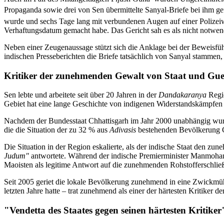
Propaganda sowie drei von Sen übermittelte Sanyal-Briefe bei ihm g
wurde und sechs Tage lang mit verbundenen Augen auf einer Polizei
Verhaftungsdatum gemacht habe. Das Gericht sah es als nicht notwend
Neben einer Zeugenaussage stützt sich die Anklage bei der Beweisfü
indischen Presseberichten die Briefe tatsächlich von Sanyal stammen,
Kritiker der zunehmenden Gewalt von Staat und Guer
Sen lebte und arbeitete seit über 20 Jahren in der
Dandakaranya
Regio
Gebiet hat eine lange Geschichte von indigenen Widerstandskämpfen g
Nachdem der Bundesstaat Chhattisgarh im Jahr 2000 unabhängig wurde,
die die Situation der zu 32 % aus
Adivasis
bestehenden Bevölkerung Ch
Die Situation in der Region eskalierte, als der indische Staat den z
Judum"
antwortete. Während der indische Premierminister Manmohan S
Maoisten als legitime Antwort auf die zunehmenden Rohstofferschlie
Seit 2005 geriet die lokale Bevölkerung zunehmend in eine Zwickmühle
letzten Jahre hatte – trat zunehmend als einer der härtesten Kritiker 
"Vendetta des Staates gegen seinen härtesten Kritiker