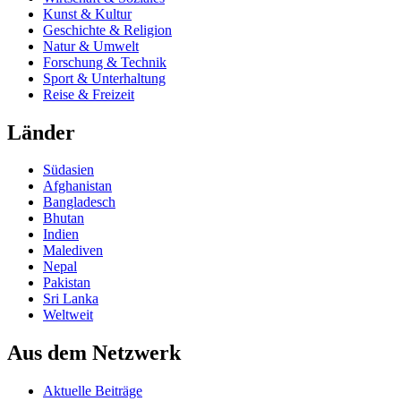
Kunst & Kultur
Geschichte & Religion
Natur & Umwelt
Forschung & Technik
Sport & Unterhaltung
Reise & Freizeit
Länder
Südasien
Afghanistan
Bangladesch
Bhutan
Indien
Malediven
Nepal
Pakistan
Sri Lanka
Weltweit
Aus dem Netzwerk
Aktuelle Beiträge