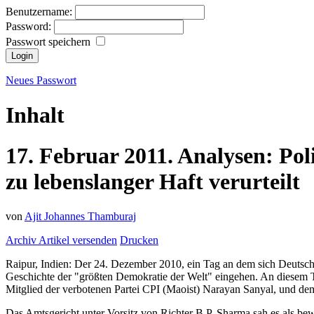
Benutzername:
Password:
Passwort speichern
Neues Passwort
Inhalt
17.
Februar
2011.
Analysen:
Pol
zu lebenslanger Haft verurteilt
von
Ajit Johannes Thamburaj
Archiv
Artikel versenden
Drucken
Raipur, Indien: Der 24. Dezember 2010, ein Tag an dem sich Deutschl
Geschichte der "größten Demokratie der Welt" eingehen. An diesem 
Mitglied der verbotenen Partei CPI (Maoist) Narayan Sanyal, und dem
Das Amtsgericht unter Vorsitz von Richter B.P. Sharma sah es als bewi