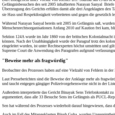
Gefängnisbesuchen des seit 2005 inhaftierten Narayan Sanyal Brief
Überzeugung des Gerichts erfüllen damit alle drei Angeklagten den 
sie Hass und Respektlosigkeit verbreiteten und gegen die gesetzlich le
Während Narayan Sanyal bereits seit 2005 im Gefängnis saß, wurden
Menschenrechtsorganisationen Anfang 2010 auf Kaution frei kam, bli
Sektion 124A wurde im Jahr 1860 von der britischen Kolonialmacht i
können. Nach der Unabhängigkeit wurde der Paragraf trotz des kolon
eingeleitet wurden, ist unter Rechtsexperten höchst umstritten und g
Supreme Court die Anwendung des Paragrafen aufgrund verfassungsre
"Beweise mehr als fragwürdig"
Beobachter des Prozesses haben auf eine Vielzahl von Fehlern in de
Laut Presseberichten sind die Beweise der Anklage mehr als fragwü
und taucht entgegen gängiger Polizeivorgehensweise nicht in der List
Außerdem interpretierte das Gericht Binayak Sens Telefonkontakt zu
argumentiert, dass alle 33 Besuche Sens im Gefängnis als PUCL-Reprä
Sen hat während des Prozesses wiederholt darauf hingewiesen, dass die 
Auch im Fall des Mitangeklagten Pijush Guha wurden Ungereimtheiten