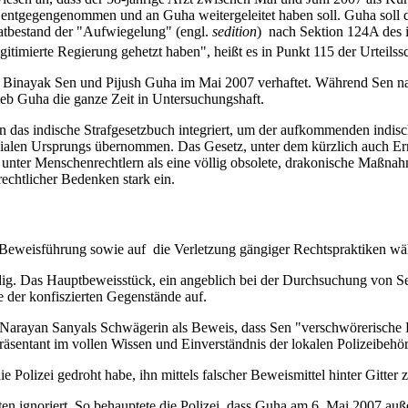
e entgegengenommen und an Guha weitergeleitet haben soll. Guha soll 
Tatbestand der "Aufwiegelung" (engl.
sedition
) nach Sektion 124A des i
gitimierte Regierung gehetzt haben", heißt es in Punkt 115 der Urteilssc
 Binayak Sen und Pijush Guha im Mai 2007 verhaftet. Während Sen na
eb Guha die ganze Zeit in Untersuchungshaft.
n das indische Strafgesetzbuch integriert, um der aufkommenden indis
ialen Ursprungs übernommen. Das Gesetz, unter dem kürzlich auch Erm
ilt unter Menschenrechtlern als eine völlig obsolete, drakonische Maßn
chtlicher Bedenken stark ein.
r Beweisführung sowie auf die Verletzung gängiger Rechtspraktiken wä
rdig. Das Hauptbeweisstück, ein angeblich bei der Durchsuchung von 
e der konfiszierten Gegenstände auf.
 Narayan Sanyals Schwägerin als Beweis, dass Sen "verschwörerische K
sentant im vollen Wissen und Einverständnis der lokalen Polizeibehörd
Polizei gedroht habe, ihn mittels falscher Beweismittel hinter Gitter zu 
 ignoriert. So behauptete die Polizei, dass Guha am 6. Mai 2007 auß