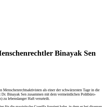
Menschenrechtler Binayak Sen
 Menschenrechtsaktivisten als einer der schwärzesten Tage in die
t Dr. Binayak Sen zusammen mit dem vermeintlichen Politbüro-
zu lebenslanger Haft verurteilt.
r für die maoistische Guerilla fungiert habe, in dem er bei diversen