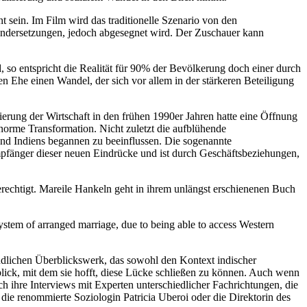
t sein. Im Film wird das traditionelle Szenario von den
nandersetzungen, jedoch abgesegnet wird. Der Zuschauer kann
so entspricht die Realität für 90% der Bevölkerung doch einer durch
n Ehe einen Wandel, der sich vor allem in der stärkeren Beteiligung
ierung der Wirtschaft in den frühen 1990er Jahren hatte eine Öffnung
norme Transformation. Nicht zuletzt die aufblühende
end Indiens begannen zu beeinflussen. Die sogenannte
mpfänger dieser neuen Eindrücke und ist durch Geschäftsbeziehungen,
erechtigt. Mareile Hankeln geht in ihrem unlängst erschienenen Buch
system of arranged marriage, due to being able to access Western
ändlichen Überblickswerk, das sowohl den Kontext indischer
lick, mit dem sie hofft, diese Lücke schließen zu können. Auch wenn
rch ihre Interviews mit Experten unterschiedlicher Fachrichtungen, die
die renommierte Soziologin Patricia Uberoi oder die Direktorin des