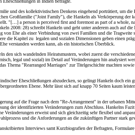
 Eheschließungen in Indien befragte.
lie und des kollektivistischen Denkens eingehend porträtiert, um die 
schen Großfamilie ("Joint Family"), die Hankeln als Verkörperung der kol
llt. "[…] a person is perceived first and foremost as part of a whole,
ankeln 2008: 28) schreibt Hankeln und geht unter anderem auch auf d
ung von Ehe als einer Verbindung von zwei Familien und die Tragweite 
ere die Kapitel zu legalen und sozialen Dimensionen geben einen prägn
e Ehe verstanden werden kann, als ein historischen Überblick.
iteln den sich wandelnden Heiratsmustern, wobei zuerst die verschied
sch, legal und sozial) im Detail auf Veränderungen hin analysiert werd
ie das Thema "Rearranged Marriages" zur Titelgeschichte machten sowi
scher Eheschließungen abzudecken, so gelingt Hankeln doch ein guter 
n übergeordneten Ebene. Mehr lässt sich auf knapp 70 Seiten kaum leiste
olgerung auf die Frage nach dem "Re-Arrangement" in der urbanen Mit
g der identifizierten Veränderungen zum Abschluss. Hankelns Fazit bes
sche Veränderungen erweist und sich gleichzeitig sehr flexibel und an
ahlprozess und die Anforderungen an die zukünftigen Partner stark gew
ranskribierten Interviews samt Kurzbiografien der Befragten, Formulare 