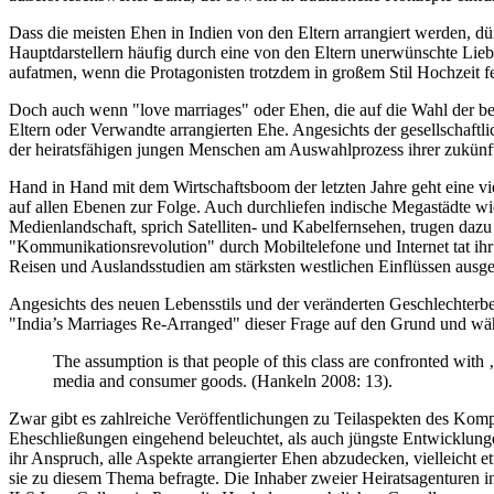
Dass die meisten Ehen in Indien von den Eltern arrangiert werden, dü
Hauptdarstellern häufig durch eine von den Eltern unerwünschte Lie
aufatmen, wenn die Protagonisten trotzdem in großem Stil Hochzeit fei
Doch auch wenn "love marriages" oder Ehen, die auf die Wahl der be
Eltern oder Verwandte arrangierten Ehe. Angesichts der gesellschaftl
der heiratsfähigen jungen Menschen am Auswahlprozess ihrer zukünft
Hand in Hand mit dem Wirtschaftsboom der letzten Jahre geht eine vie
auf allen Ebenen zur Folge. Auch durchliefen indische Megastädte w
Medienlandschaft, sprich Satelliten- und Kabelfernsehen, trugen daz
"Kommunikationsrevolution" durch Mobiltelefone und Internet tat ihr
Reisen und Auslandsstudien am stärksten westlichen Einflüssen ausge
Angesichts des neuen Lebensstils und der veränderten Geschlechterbe
"India’s Marriages Re-Arranged" dieser Frage auf den Grund und wähl
The assumption is that people of this class are confronted with
media and consumer goods. (Hankeln 2008: 13).
Zwar gibt es zahlreiche Veröffentlichungen zu Teilaspekten des Komp
Eheschließungen eingehend beleuchtet, als auch jüngste Entwicklunge
ihr Anspruch, alle Aspekte arrangierter Ehen abzudecken, vielleicht e
sie zu diesem Thema befragte. Die Inhaber zweier Heiratsagenturen in