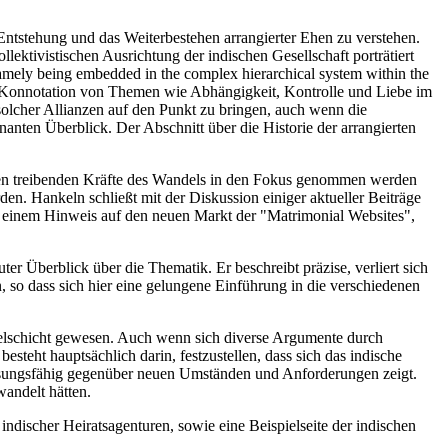
Entstehung und das Weiterbestehen arrangierter Ehen zu verstehen.
lektivistischen Ausrichtung der indischen Gesellschaft porträtiert
 namely being embedded in the complex hierarchical system within the
ie Konnotation von Themen wie Abhängigkeit, Kontrolle und Liebe im
solcher Allianzen auf den Punkt zu bringen, auch wenn die
anten Überblick. Der Abschnitt über die Historie der arrangierten
enen treibenden Kräfte des Wandels in den Fokus genommen werden
en. Hankeln schließt mit der Diskussion einiger aktueller Beiträge
e einem Hinweis auf den neuen Markt der "Matrimonial Websites",
Überblick über die Thematik. Er beschreibt präzise, verliert sich
n, so dass sich hier eine gelungene Einführung in die verschiedenen
telschicht gewesen. Auch wenn sich diverse Argumente durch
teht hauptsächlich darin, festzustellen, dass sich das indische
passungsfähig gegenüber neuen Umständen und Anforderungen zeigt.
andelt hätten.
indischer Heiratsagenturen, sowie eine Beispielseite der indischen