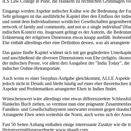
ILS Law College in Pune, die Hankeln zu rechtlichen Grundlagen von
Eingangs werden Aspekte indischer Kultur wie die Bedeutung der Fami
Sehr gelungen ist das ausführliche Kapitel über den Einfluss der indi
und somit dem Individualismus westlicher Gesellschaften gegenüberste
network of family and community, and not as a single individual"(H
indischen Kontext ein. Insgesamt gelingt es der Autorin, die Bedeut
Erläuterung der religiösen Dimension etwas knapp ausfällt. Insbesond
Ehe enthält allerdings eher eine Definition dessen, was als arrangiert
Das ganze fünfte Kapitel widmet sich mit gut gegliederten Unterkap
und anschließend die diversen Dimensionen von Ehe (religiös, ökonomi
der indischen Presse, vor allem drei Ausgaben der "India Today", d
indischer Online-Heiratsportale.
Auch wenn es einer Sisyphus-Aufgabe gleichkommt, ALLE Aspekte indi
jedoch nicht in Details und bleibt häufig auf einer eher theoretische
Aspekte und Problematiken arrangierter Ehen in Indien findet.
Wünschenswert wäre allerdings eine etwas differenziertere Schlussf
Hankelns Buch ziehen, so vermisst man eine prägnante Zusammenfassun
Familien- und Gesellschaftssystem unerwartet resistent gegen drasti
Arrangierte Ehen seien weiterhin die Norm, auch wenn sich der Ausw
Fast 50 Seiten Anhang enthalten einige interessante Zusätze wie die t
Heiratsvermittlungswebseite www.shaadi.com.