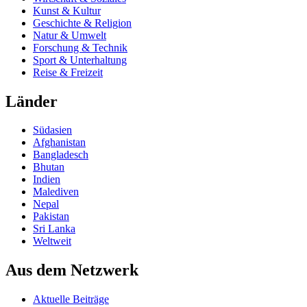
Kunst & Kultur
Geschichte & Religion
Natur & Umwelt
Forschung & Technik
Sport & Unterhaltung
Reise & Freizeit
Länder
Südasien
Afghanistan
Bangladesch
Bhutan
Indien
Malediven
Nepal
Pakistan
Sri Lanka
Weltweit
Aus dem Netzwerk
Aktuelle Beiträge