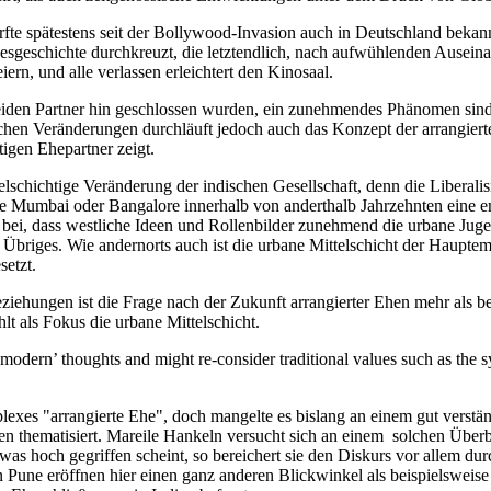
rfte spätestens seit der Bollywood-Invasion auch in Deutschland bekann
besgeschichte durchkreuzt, die letztendlich, nach aufwühlenden Ausei
ern, und alle verlassen erleichtert den Kinosaal.
iden Partner hin geschlossen wurden, ein zunehmendes Phänomen sind, 
ichen Veränderungen durchläuft jedoch auch das Konzept der arrangierte
igen Ehepartner zeigt.
lschichtige Veränderung der indischen Gesellschaft, denn die Liberalis
ie Mumbai oder Bangalore innerhalb von anderthalb Jahrzehnten eine e
u bei, dass westliche Ideen und Rollenbilder zunehmend die urbane Jug
 Übriges. Wie andernorts auch ist die urbane Mittelschicht der Haupte
setzt.
ziehungen ist die Frage nach der Zukunft arrangierter Ehen mehr als b
t als Fokus die urbane Mittelschicht.
 ‚modern’ thoughts and might re-consider traditional values such as the 
lexes "arrangierte Ehe", doch mangelte es bislang an einem gut verst
n thematisiert. Mareile Hankeln versucht sich an einem solchen Überb
twas hoch gegriffen scheint, so bereichert sie den Diskurs vor allem du
 Pune eröffnen hier einen ganz anderen Blickwinkel als beispielsweise 