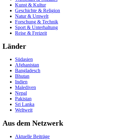
Kunst & Kultur
Geschichte & Religion
Natur & Umwelt
Forschung & Technik
Sport & Unterhaltung
Reise & Freizeit
Länder
Südasien
Afghanistan
Bangladesch
Bhutan
Indien
Malediven
Nepal
Pakistan
Sri Lanka
Weltweit
Aus dem Netzwerk
Aktuelle Beiträge