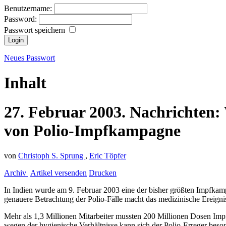
Benutzername:
Password:
Passwort speichern
Neues Passwort
Inhalt
27.
Februar
2003.
Nachrichten:
von Polio-Impfkampagne
von
Christoph S. Sprung
,
Eric Töpfer
Archiv
Artikel versenden
Drucken
In Indien wurde am 9. Februar 2003 eine der bisher größten Impfkam
genauere Betrachtung der Polio-Fälle macht das medizinische Ereigni
Mehr als 1,3 Millionen Mitarbeiter mussten 200 Millionen Dosen Impfs
wegen der hygienische Verhältnisse kann sich der Polio-Erreger besond