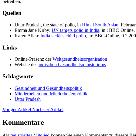
betreiben.
Quellen
Uttar Pradesh, the state of polio, in
Himal South Asian
, Februa
Emma Jane Kirby:
UN targets polio in India
, in : BBC-Online,
Karen Allen:
India tackles child polio
, in: BBC-Online, 9.2.20
Links
Online-Präsenz der
Weltgesundheitsorganisation
Website des
indischen Gesundheitsministeriums
Schlagworte
Gesundheit und Gesundheitspolitik
Minderheiten und Minderheitenpolitik
Uttar Pradesh
Voriger Artikel
Nächster Artikel
Kommentare
Als
registriertes Mitglied
können Sie einen Kommentar zu diesem Beit