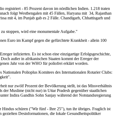
registriert - 85 Prozent davon im nördlichen Indien. 1.218 traten
Danach folgt Westbengalen mit 45 Fällen, Haryana mit 34, Rajasthan
issa mit 4, im Punjab gab es 2 Fälle. Chandigarh, Chhattisgarh und
g zu stoppen, wird eine monumentale Aufgabe."
ionen Euro im Kampf gegen die gefürchtete Krankheit - allein 100
er infizierten. Es ist schon eine einzigartige Erfolgsgeschichte,
. Doch außer in afrikanischen Staaten kommt der Erreger der
genen Jahr von der WHO für poliofrei erklärt worden.
es Nationalen Polioplus Komitees des Internationalen Rotarier Clubs:
gkeit".
rheit nur zwölf Prozent der Bevölkerung stellt, ist das Missverhältnis
s der Muslime (nicht nur) in Uttar Pradesh gegenüber staatlichen
e unter Indira Gandhis Sohn Sanjay während der Notstandsregierung
dus schüren ("Wir fünf - Ihre 25"), tun ihr übriges. Fraglich ist
n gezielten Desinformationen, die lokale Gesundheitspolitiker