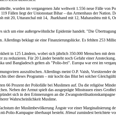
eilte, wurden im vergangenen Jahr weltweit 1.556 neue Fälle von Polio 
it 119 Fällen liegt der Unionsstaat Bihar – das Armenhaus der Nation. 
h mit 20, Uttaranchal mit 14, Jharkhand mit 12, Maharashtra mit 6, Or
s es sich um eine außergewöhnliche Epidemie handelt. "Die Übertragun
. Allerdings beklagt sie eine Finanzierungslücke. Es fehlten 253 Mill
t in 125 Ländern, wobei sich jährlich 350.000 Menschen mit dem Erreg
nder zu reduzieren. Für 20 Länder besteht noch Gefahr einer Ansteckung
ka und Bangladesch gelten als "Polio-frei". Europa war erst im vergan
ähmungsviren auszulöschen. Allerdings meint O.P. Vaish, Vorsitzender d
chts über dieses Programm – mir kocht das Blut bei solcher Gleichgülti
raten 66 Prozent der Poliofälle bei Muslimen auf. Da die religiöse Minde
hen. Neben der Armut spielt das ausgeprägte Misstrauen eines Großteil
 gründet sich in den Erinnerungen an die Zwangssterilisationskampagn
herer Wahrscheinlichkeit Muslime.
hstum der Muslimbevölkerung Ängste vor einer Marginalisierung der Hin
 Anti-Polio-Kampagne überhaupt besteht.
Himal
zumindest berichtete vo