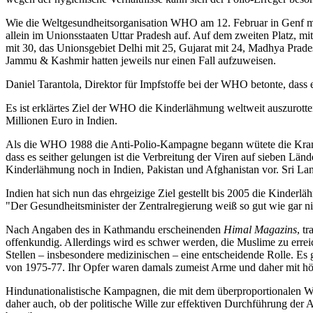
Wie die Weltgesundheitsorganisation WHO am 12. Februar in Genf mitt
allein im Unionsstaaten Uttar Pradesh auf. Auf dem zweiten Platz, m
mit 30, das Unionsgebiet Delhi mit 25, Gujarat mit 24, Madhya Prades
Jammu & Kashmir hatten jeweils nur einen Fall aufzuweisen.
Daniel Tarantola, Direktor für Impfstoffe bei der WHO betonte, das
Es ist erklärtes Ziel der WHO die Kinderlähmung weltweit auszurotten
Millionen Euro in Indien.
Als die WHO 1988 die Anti-Polio-Kampagne begann wütete die Krankhei
dass es seither gelungen ist die Verbreitung der Viren auf sieben Lä
Kinderlähmung noch in Indien, Pakistan und Afghanistan vor. Sri Lan
Indien hat sich nun das ehrgeizige Ziel gestellt bis 2005 die Kinderl
"Der Gesundheitsminister der Zentralregierung weiß so gut wie gar ni
Nach Angaben des in Kathmandu erscheinenden
Himal Magazins
, t
offenkundig. Allerdings wird es schwer werden, die Muslime zu erreic
Stellen – insbesondere medizinischen – eine entscheidende Rolle. Es
von 1975-77. Ihr Opfer waren damals zumeist Arme und daher mit hö
Hindunationalistische Kampagnen, die mit dem überproportionalen Wac
daher auch, ob der politische Wille zur effektiven Durchführung der