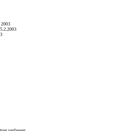
r 2003
 5.2.2003
03
rag verfassen.