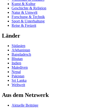
Kunst & Kultur
Geschichte & Religion
Natur & Umwelt
Forschung & Technik
Sport & Unterhaltung
Reise & Freizeit
Länder
Südasien
Afghanistan
Bangladesch
Bhutan
Indien
Malediven
Nepal
Pakistan
Sri Lanka
Weltweit
Aus dem Netzwerk
Aktuelle Beiträge