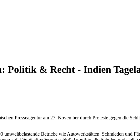
n:
Politik & Recht - Indien
Tagel
schen Presseagentur am 27. November durch Proteste gegen die Schli
0 umweltbelastende Betriebe wie Autowerkstätten, Schmieden und Färbe
nen auf. Die Stadtregierung schloß daraufhin alle Schulen und stellte 