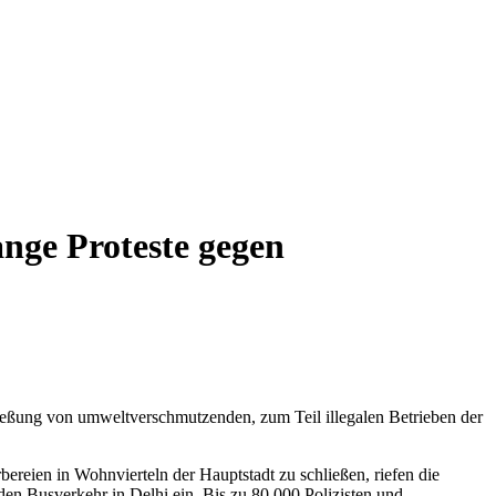
ange Proteste gegen
eßung von umweltverschmutzenden, zum Teil illegalen Betrieben der
reien in Wohnvierteln der Hauptstadt zu schließen, riefen die
den Busverkehr in Delhi ein. Bis zu 80.000 Polizisten und