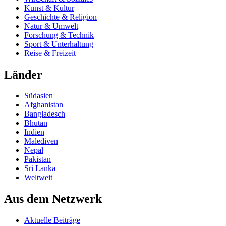
Kunst & Kultur
Geschichte & Religion
Natur & Umwelt
Forschung & Technik
Sport & Unterhaltung
Reise & Freizeit
Länder
Südasien
Afghanistan
Bangladesch
Bhutan
Indien
Malediven
Nepal
Pakistan
Sri Lanka
Weltweit
Aus dem Netzwerk
Aktuelle Beiträge