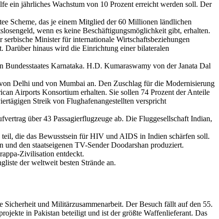
fe ein jährliches Wachstum von 10 Prozent erreicht werden soll. Der
tee Scheme, das je einem Mitglied der 60 Millionen ländlichen
losengeld, wenn es keine Beschäftigungsmöglichkeit gibt, erhalten.
 serbische Minister für internationale Wirtschaftsbeziehungen
 Darüber hinaus wird die Einrichtung einer bilateralen
chen Bundesstaates Karnataka. H.D. Kumaraswamy von der Janata Dal
ts von Delhi und von Mumbai an. Den Zuschlag für die Modernisierung
n Airports Konsortium erhalten. Sie sollen 74 Prozent der Anteile
iertägigen Streik von Flughafenangestellten verspricht
ufvertrag über 43 Passagierflugzeuge ab. Die Fluggesellschaft Indian,
il, die das Bewusstsein für HIV und AIDS in Indien schärfen soll.
n und den staatseigenen TV-Sender Doodarshan produziert.
ppa-Zivilisation entdeckt.
iste der weltweit besten Strände an.
le Sicherheit und Militärzusammenarbeit. Der Besuch fällt auf den 55.
jekte in Pakistan beteiligt und ist der größte Waffenlieferant. Das