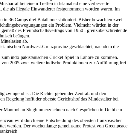
Musharraf bei einem Treffen in Islamabad eine verbesserte
, die als illegale Einwanderer festgenommen worden waren. Im
in 36 Camps drei Batallione stationiert. Bisher bewachten zwei
 Flüchtlingsbewegungungen ein Problem. Vielmehr würden in der
it gemäß des Freundschaftsvertrags von 1950 - grenzüberschreitende
öhnisch beäugen.
Mittelasien ab.
istanischen Nordwest-Grenzprovinz geschlachtet, nachdem die
 zum indo-pakistanischen Cricket-Spiel in Lahore zu kommen.
on 2005 zwei weitere indische Produktionen zur Aufführung frei.
tig zwingend ist. Die Richter geben der Zentral- und den
n Regelung hofft der oberste Gerichtshof das Mindestalter bei
ster Manmohan Singh unterzeichnen nach Gesprächen in Delhi ein
menceau wird durch eine Entscheidung des obersten französischen
hrottet werden. Der wochenlange gemeinsame Protest von Greenpeace,
rankreich.