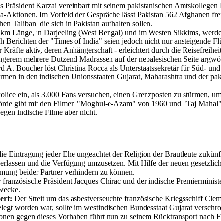
 Präsident Karzai vereinbart mit seinem pakistanischen Amtskollegen 
-Aktionen. Im Vorfeld der Gespräche lässt Pakistan 562 Afghanen frei
n Taliban, die sich in Pakistan aufhalten sollen.
km Länge, in Darjeeling (West Bengal) und im Westen Sikkims, werden 
ch Berichten der "Times of India" seien jedoch nicht nur ansteigende
Kräfte aktiv, deren Anhängerschaft - erleichtert durch die Reisefreihe
längerem mehrere Dutzend Madrassen auf der nepalesischen Seite argw
d A. Boucher löst Christina Rocca als Unterstaatssekretär für Süd- und 
men in den indischen Unionsstaaten Gujarat, Maharashtra und der pak
ice ein, als 3.000 Fans versuchen, einen Grenzposten zu stürmen, um
rde gibt mit den Filmen "Moghul-e-Azam" von 1960 und "Taj Mahal" v
egen indische Filme aber nicht.
ie Eintragung jeder Ehe ungeachtet der Religion der Brautleute zukünf
rlassen und die Verfügung umzusetzen. Mit Hilfe der neuen gesetzliche
mung beider Partner verhindern zu können.
 französische Präsident Jacques Chirac und der indische Premiermini
Zwecke.
ert:
Der Streit um das asbestverseuchte französische Kriegsschiff Cle
gelegt worden war, sollte im westindischen Bundesstaat Gujarat versc
nen gegen dieses Vorhaben führt nun zu seinem Rücktransport nach F