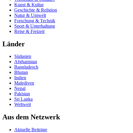
Kunst & Kultur
Geschichte & Religion
Natur & Umwelt
Forschung & Technik
Sport & Unterhaltung
Reise & Freizeit
Länder
Südasien
Afghanistan
Bangladesch
Bhutan
Indien
Malediven
Nepal
Pakistan
Sri Lanka
Weltweit
Aus dem Netzwerk
Aktuelle Beiträge