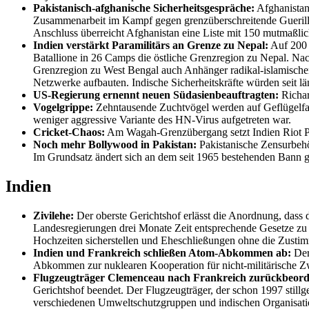
Pakistanisch-afghanische Sicherheitsgespräche:
Afghanistans
Zusammenarbeit im Kampf gegen grenzüberschreitende Guerilla
Anschluss überreicht Afghanistan eine Liste mit 150 mutmaßliche
Indien verstärkt Paramilitärs an Grenze zu Nepal:
Auf 200 
Batallione in 26 Camps die östliche Grenzregion zu Nepal. Na
Grenzregion zu West Bengal auch Anhänger radikal-islamischer 
Netzwerke aufbauten. Indische Sicherheitskräfte würden seit 
US-Regierung ernennt neuen Südasienbeauftragten:
Richar
Vogelgrippe:
Zehntausende Zuchtvögel werden auf Geflügelfar
weniger aggressive Variante des HN-Virus aufgetreten war.
Cricket-Chaos:
Am Wagah-Grenzübergang setzt Indien Riot Pol
Noch mehr Bollywood in Pakistan:
Pakistanische Zensurbehö
Im Grundsatz ändert sich an dem seit 1965 bestehenden Bann g
Indien
Zivilehe:
Der oberste Gerichtshof erlässt die Anordnung, dass d
Landesregierungen drei Monate Zeit entsprechende Gesetze zu e
Hochzeiten sicherstellen und Eheschließungen ohne die Zustim
Indien und Frankreich schließen Atom-Abkommen ab:
Der
Abkommen zur nuklearen Kooperation für nicht-militärische 
Flugzeugträger Clemenceau nach Frankreich zurückbeord
Gerichtshof beendet. Der Flugzeugträger, der schon 1997 still
verschiedenen Umweltschutzgruppen und indischen Organisatio