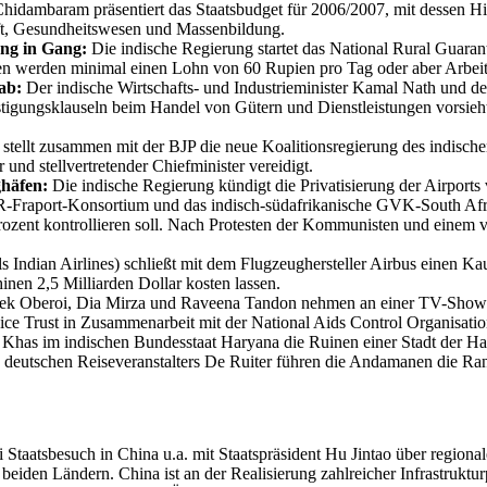
hidambaram präsentiert das Staatsbudget für 2006/2007, mit dessen Hil
aft, Gesundheitswesen und Massenbildung.
ng in Gang:
Die indische Regierung startet das National Rural Guaran
den werden minimal einen Lohn von 60 Rupien pro Tag oder aber Arbeits
ab:
Der indische Wirtschafts- und Industrieminister Kamal Nath und der
igungsklauseln beim Handel von Gütern und Dienstleistungen vorsieht.
 stellt zusammen mit der BJP die neue Koalitionsregierung des indis
und stellvertretender Chiefminister vereidigt.
ghäfen:
Die indische Regierung kündigt die Privatisierung der Airpor
-Fraport-Konsortium und das indisch-südafrikanische GVK-South Africa
 Prozent kontrollieren soll. Nach Protesten der Kommunisten und einem v
s Indian Airlines) schließt mit dem Flugzeughersteller Airbus einen Ka
hinen 2,5 Milliarden Dollar kosten lassen.
vek Oberoi, Dia Mirza und Raveena Tandon nehmen an einer TV-Show te
e Trust in Zusammenarbeit mit der National Aids Control Organisatio
has im indischen Bundesstaat Haryana die Ruinen einer Stadt der Hara
eutschen Reiseveranstalters De Ruiter führen die Andamanen die Rangl
 Staatsbesuch in China u.a. mit Staatspräsident Hu Jintao über regiona
den Ländern. China ist an der Realisierung zahlreicher Infrastrukturpro