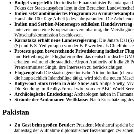
Budget vorgestellt:
Der indische Finanzminister Palaniappan C
Fokus der Staatsausgaben liegt in den Bereichen Landwirtsch
Indien setzt ambitioniertes Programm zu Armutsbekämpfu
Haushalte 100 Tage Arbeit jedes Jahr garantiert. Die Arbeiten
Indien und Serbien-Montenegro schließen Handelsvertrag 
unterzeichnen eine Kooperationsvereinbarung, die Meistbegünst
Wirtschaftskommission beschlossen.
Karnataka erhält neue Landesregierung:
Die Janata Dal (S)
(S) und B.S. Yediyurappa von der BJP werden als Chiefminister 
Proteste gegen bevorstehende Privatisierung indischer Flu
und Betreibung der Flughäfen sollen das deutsch-indische GMR
erhalten, während die staatliche Airport Authority of India 26
Premierminister Singh, ihre Interessen zu berücksichtigen.
Flugzeugdeal:
Die staatseigene indische Airline Indian (ehemal
die hauptsächlich Inlandsflüge tätigt, wird sich die neuen Masc
Bollywood-Stars treten in Aids-Show auf:
Shilpa Shetty, Vi
Die Sendung im Reality-Format wird von der BBC World Servic
Archäologische Entdeckung:
Archäologen haben in Farmana K
Strände der Andamanen Weltklasse:
Nach Einschätzung des d
Pakistan
Zu Gast beim großen Bruder:
Präsident Musharraf spricht bei
Jahrestag der Aufnahme diplomatischer Beziehungen zwischen bei