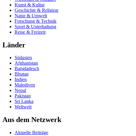
Kunst & Kultur
Geschichte & Religion
Natur & Umwelt
Forschung & Technik
Sport & Unterhaltung
Reise & Freizeit
Länder
Südasien
Afghanistan
Bangladesch
Bhutan
Indien
Malediven
Nepal
Pakistan
Sri Lanka
Weltweit
Aus dem Netzwerk
Aktuelle Beiträge