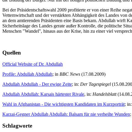
Bei der Präsidentschaftswahl 2009 profitierte er von einer Reihe ne
Vetternwirtschaft und der verstärkten Abhängigkeit des Landes von 
an dem amtierenden Präsidenten eine Basis bekam. Abdullah wirft Kar
Sicherheitslage des Landes gerate außer Kontrolle, die politische S
Menschen "Wandel", hinaus aus der Krise, hin zu einer viel verspre
Quellen
Official Website of Dr. Abdullah
Profile: Abdullah Abdullah
; in
BBC News
(17.08.2009)
Abdullah Abdullah - Der ewige Zeite
; in:
Der Tagespiegel
(15.08.20
Abdullah Abdullah: Karsais härtester Rivale
, in:
Handelsblatt
(14.08.
Wahl in Afghanistan - Die wichtigsten Kandidaten im Kurzporträt
; in
Karzai-Gegner Abdullah Abdullah: Balsam für nie verheilte Wunden
;
Schlagworte