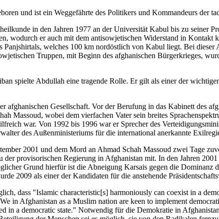
eboren und ist ein Weggefährte des Politikers und Kommandeurs der 
eilkunde in den Jahren 1977 an der Universität Kabul bis zu seiner Pro
men, wodurch er auch mit dem antisowjetischen Widerstand in Kontakt k
es Panjshirtals, welches 100 km nordöstlich von Kabul liegt. Bei diese
owjetischen Truppen, mit Beginn des afghanischen Bürgerkrieges, wu
n spielte Abdullah eine tragende Rolle. Er gilt als einer der wichti
r afghanischen Gesellschaft. Vor der Berufung in das Kabinett des afg
chah Massoud, wobei dem vierfachen Vater sein breites Sprachenspektru
hilfreich war. Von 1992 bis 1996 war er Sprecher des Verteidigungsmi
rwalter des Außenministeriums für die international anerkannte Exilreg
tember 2001 und dem Mord an Ahmad Schah Massoud zwei Tage zuvor, 
 der provisorischen Regierung in Afghanistan mit. In den Jahren 2001 
licher Grund hierfür ist die Abneigung Karsais gegen die Dominanz de
rde 2009 als einer der Kandidaten für die anstehende Präsidentschaft
ch, dass "Islamic characteristic[s] harmoniously can coexist in a demo
e in Afghanistan as a Muslim nation are keen to implement democratic p
lied in a democratic state." Notwendig für die Demokratie in Afghanista
eteiligung der Menschen sei es möglich, sie von den Radikalen fernzuha