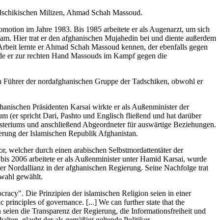
tadschikischen Milizen, Ahmad Schah Massoud.
motion im Jahre 1983. Bis 1985 arbeitete er als Augenarzt, um sich
am. Hier trat er den afghanischen Mujahedin bei und diente außerdem
r Arbeit lernte er Ahmad Schah Massoud kennen, der ebenfalls gegen
rde er zur rechten Hand Massouds im Kampf gegen die
gen Führer der nordafghanischen Gruppe der Tadschiken, obwohl er
hanischen Präsidenten Karsai wirkte er als Außenminister der
m (er spricht Dari, Pashto und Englisch fließend und hat darüber
nisteriums und anschließend Abgeordneter für auswärtige Beziehungen.
ierung der Islamischen Republik Afghanistan.
welcher durch einen arabischen Selbstmordattentäter der
bis 2006 arbeitete er als Außenminister unter Hamid Karsai, wurde
r Nordallianz in der afghanischen Regierung. Seine Nachfolge trat
swahl gewählt.
cracy". Die Prinzipien der islamischen Religion seien in einer
rinciples of governance. [...] We can further state that the
n seien die Transparenz der Regierung, die Informationsfreiheit und
lten, glaubt der als gemäßigt geltende Politiker.