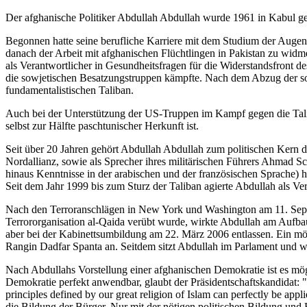
Der afghanische Politiker Abdullah Abdullah wurde 1961 in Kabul g
Begonnen hatte seine berufliche Karriere mit dem Studium der Augenh
danach der Arbeit mit afghanischen Flüchtlingen in Pakistan zu wid
als Verantwortlicher in Gesundheitsfragen für die Widerstandsfront d
die sowjetischen Besatzungstruppen kämpfte. Nach dem Abzug der s
fundamentalistischen Taliban.
Auch bei der Unterstützung der US-Truppen im Kampf gegen die Taliba
selbst zur Hälfte paschtunischer Herkunft ist.
Seit über 20 Jahren gehört Abdullah Abdullah zum politischen Kern de
Nordallianz, sowie als Sprecher ihres militärischen Führers Ahmad S
hinaus Kenntnisse in der arabischen und der französischen Sprache) 
Seit dem Jahr 1999 bis zum Sturz der Taliban agierte Abdullah als Ve
Nach den Terroranschlägen in New York und Washington am 11. Sep
Terrororganisation al-Qaida verübt wurde, wirkte Abdullah am Aufbau
aber bei der Kabinettsumbildung am 22. März 2006 entlassen. Ein mög
Rangin Dadfar Spanta an. Seitdem sitzt Abdullah im Parlament und wu
Nach Abdullahs Vorstellung einer afghanischen Demokratie ist es mögli
Demokratie perfekt anwendbar, glaubt der Präsidentschaftskandidat: "W
principles defined by our great religion of Islam can perfectly be app
die Bildung der Bürger. Nur mit der nötigen politischen Bildung und B