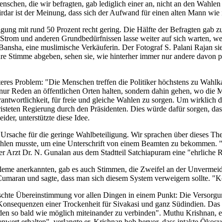
chen, die wir befragten, gab lediglich einer an, nicht an den Wahlen t
 Sirdar ist der Meinung, dass sich der Aufwand für einen alten Mann wie
ng mit rund 50 Prozent recht gering. Die Hälfte der Befragten gab zu P
Strom und anderen Grundbedürfnissen lasse weiter auf sich warten, 
 Bansha, eine muslimische Verkäuferin. Der Fotograf S. Palani Rajan sie
e Stimme abgeben, sehen sie, wie hinterher immer nur andere davon pro
iteres Problem: "Die Menschen treffen die Politiker höchstens zu Wahl
cht nur Reden an öffentlichen Orten halten, sondern dahin gehen, wo di
ntwortlichkeit, für freie und gleiche Wahlen zu sorgen. Um wirklich de
befristeten Regierung durch den Präsidenten. Dies würde dafür sorgen, 
der, unterstützte diese Idee.
 Ursache für die geringe Wahlbeteiligung. Wir sprachen über dieses Th
hlen musste, um eine Unterschrift von einem Beamten zu bekommen. "St
 Arzt Dr. N. Gunalan aus dem Stadtteil Satchiapuram eine "ehrliche 
eme anerkannten, gab es auch Stimmen, die Zweifel an der Unvermeidlic
 Cumaran und sagte, dass man sich diesem System verweigern sollte. "Ko
rschte Übereinstimmung vor allen Dingen in einem Punkt: Die Versorg
 Konsequenzen einer Trockenheit für Sivakasi und ganz Südindien. D
den so bald wie möglich miteinander zu verbinden". Muthu Krishnan, ei
nwert erhalten", verlangte er. Krishnan hob hervor, dass intakte Ökosy