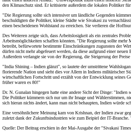
den Klimaschutz sind. Er kritisierte außerdem die lokalen Politiker f
"Die Regierung sollte sich intensiver um ländliche Gegenden kümmer
beschuldigten die Politiker, kleine Städte wie Sivakasi zu vernachläs
einen bescheidenen Wohlstand zu erreichen. Sie verlieren die Hoffnu
Des Weiteren zeigte sich, dass Arbeitslosigkeit als ein zentrales Pr
Arbeitsmöglichkeiten schaffen könnten. "Die Regierung sollte mehr Mi
betreibt, befürwortete bestimmte Einschränkungen zugunsten der Wirt
dürfen nicht mehr abgefeuert werden, da diese aufgrund einer neuen Be
Außerdem verlangte sie von der Regierung, die Steigerung der Preise a
"India Shining – Indien glänzt", so lautete der umstrittene Wahlslo
florierende Nation und sieht dies vor Allem in Indiens militärische
wirtschaftlichen Fortschritt und erzählt von der Entwicklung seines G
früher waren es 80!"
Dr. N. Gunalan hingegen hatte eine andere Sicht der Dinge: "Indien 
Die Politiker kümmern sich nur um ihr Image und Wählerstimmen, nie 
sich hieran nichts ändert, kann man nicht behaupten, Indien würde sc
Eine versöhnlichere Meinung kam von Krishnan, der Indien zwar gegenw
zuletzt dank der Zukunftsindustrien wie zum Beipiel der IT-Branche.
Quelle: Der Beitrag erschien in der Mai-Ausgabe der "Sivakasi Times