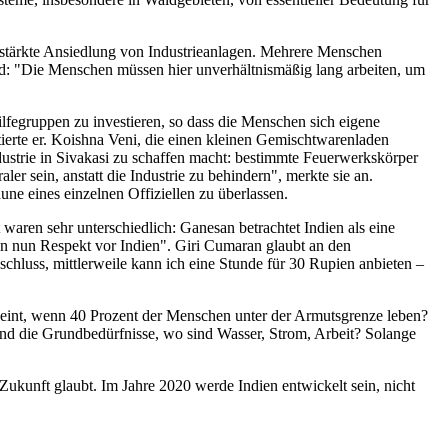
rstärkte Ansiedlung von Industrieanlagen. Mehrere Menschen
igend: "Die Menschen müssen hier unverhältnismäßig lang arbeiten, um
ilfegruppen zu investieren, so dass die Menschen sich eigene
tierte er. Koishna Veni, die einen kleinen Gemischtwarenladen
dustrie in Sivakasi zu schaffen macht: bestimmte Feuerwerkskörper
er sein, anstatt die Industrie zu behindern", merkte sie an.
une eines einzelnen Offiziellen zu überlassen.
aren sehr unterschiedlich: Ganesan betrachtet Indien als eine
en nun Respekt vor Indien". Giri Cumaran glaubt an den
nschluss, mittlerweile kann ich eine Stunde für 30 Rupien anbieten –
cheint, wenn 40 Prozent der Menschen unter der Armutsgrenze leben?
ind die Grundbedürfnisse, wo sind Wasser, Strom, Arbeit? Solange
Zukunft glaubt. Im Jahre 2020 werde Indien entwickelt sein, nicht