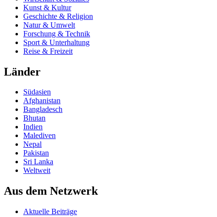
Kunst & Kultur
Geschichte & Religion
Natur & Umwelt
Forschung & Technik
Sport & Unterhaltung
Reise & Freizeit
Länder
Südasien
Afghanistan
Bangladesch
Bhutan
Indien
Malediven
Nepal
Pakistan
Sri Lanka
Weltweit
Aus dem Netzwerk
Aktuelle Beiträge