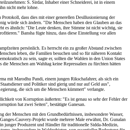
eilzunehmen: S. Sirdar, Inhaber einer Schneiderei, ist in einem
 ihn nicht mehr lohne.
rotokoll, dass dies mit einer generellen Desillusionierung der
wenig würde sich ändern. "Die Menschen haben den Glauben an das
ht es ähnlich: "Die Leute denken, ihre Stimme ist nicht wichtig, sie
fitieren." Bansha fügte hinzu, dass diese Einstellung vor allen
kampfzeiten persönlich. Es herrscht ein zu großer Abstand zwischen
e Menschen leben, die Familien besuchen und so für näheren Kontakt
mokratisch zu sein, sagte er, sollten die Wahlen in den Union States
dass die Menschen am Wahltag keine Repressalien zu fürchten hätten
ema mit Marodhu Pandi, einem jungen Rikschafahrer, als sich ein
aatsdiener und Politiker sind gierig und nur auf Geld aus",
Regierung, die sich um die Menschen kümmert" verlangte.
hkeit von Korruption äußerten: "Es ist genau so sehr der Fehler der
rruption hat zwei Seiten", bestätigte Ganesan.
ung der Menschen mit den Grundbedürfnissen, insbesondere Wasser,
as Ganges-Cauvery-Projekt wurde mehrere Male erwähnt, Dr. Gunalan
n junger Produzent und Händler für traditionelle Sidda-Medizin,
steme, insbesondere in Waldgebieten, von essentieller Bedeutung für