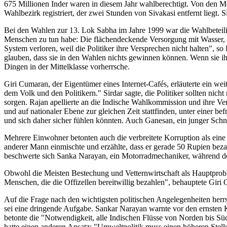
675 Millionen Inder waren in diesem Jahr wahlberechtigt. Von den Mens
Wahlbezirk registriert, der zwei Stunden von Sivakasi entfernt liegt.
Bei den Wahlen zur 13. Lok Sabha im Jahre 1999 war die Wahlbeteiligu
Menschen zu tun habe: Die flächendeckende Versorgung mit Wasser, 
System verloren, weil die Politiker ihre Versprechen nicht halten", so
glauben, dass sie in den Wahlen nichts gewinnen können. Wenn sie ihr
Dingen in der Mittelklasse vorherrsche.
Giri Cumaran, der Eigentümer eines Internet-Cafés, erläuterte ein we
dem Volk und den Politikern." Sirdar sagte, die Politiker sollten ni
sorgen. Rajan apellierte an die Indische Wahlkommission und ihre Vera
und auf nationaler Ebene zur gleichen Zeit stattfinden, unter einer 
und sich daher sicher fühlen könnten. Auch Ganesan, ein junger Schnei
Mehrere Einwohner betonten auch die verbreitete Korruption als eine
anderer Mann einmischte und erzählte, dass er gerade 50 Rupien beza
beschwerte sich Sanka Narayan, ein Motorradmechaniker, während der
Obwohl die Meisten Bestechung und Vetternwirtschaft als Hauptprobl
Menschen, die die Offizellen bereitwillig bezahlen", behauptete Giri
Auf die Frage nach den wichtigsten politischen Angelegenheiten her
sei eine dringende Aufgabe. Sankar Narayan warnte vor den ernsten
betonte die "Notwendigkeit, alle Indischen Flüsse von Norden bis Sü
hatte einen anderen Ansatz: "Umweltpolitik muss einen höheren Stelle