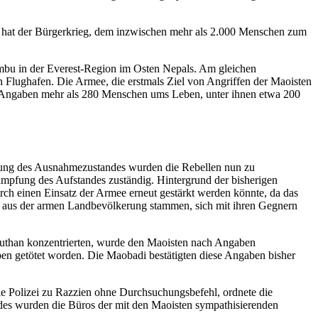
t hat der Bürgerkrieg, dem inzwischen mehr als 2.000 Menschen zum
mbu in der Everest-Region im Osten Nepals. Am gleichen
Flughafen. Die Armee, die erstmals Ziel von Angriffen der Maoisten
n Angaben mehr als 280 Menschen ums Leben, unter ihnen etwa 200
ngung des Ausnahmezustandes wurden die Rebellen nun zu
ekämpfung des Aufstandes zuständig. Hintergrund der bisherigen
urch einen Einsatz der Armee erneut gestärkt werden könnte, da das
eit aus der armen Landbevölkerung stammen, sich mit ihren Gegnern
yuthan konzentrierten, wurde den Maoisten nach Angaben
pen getötet worden. Die Maobadi bestätigten diese Angaben bisher
ie Polizei zu Razzien ohne Durchsuchungsbefehl, ordnete die
des wurden die Büros der mit den Maoisten sympathisierenden