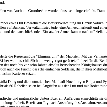
nd.
len vor. Auch die Grundrechte wurden drastisch eingeschränkt. Dami
vember etwa 600 Bewaffnete die Bezirksverwaltung im Bezirk Solukhu
en auf Banken, Verwaltungsgebäude, eine Armeeunterkunft und einen 
fen und dem anschließenden Einsatz der Armee kamen nach offizielle
rderte die Regierung die "Eliminierung" der Maoisten. Mit der Verhä
 Bisher war ausschließlich die weniger gut gerüstete Polizei für die B
tion des noch bis vor zehn Jahren absolut herrschenden Königshauses d
och auch die Furcht, dass die einfachen Soldaten, die in ihrer Mehrh
ärischen Karte zu setzen.
 Distrikt Dang und die mutmaßlichen Maobadi-Hochburgen Rolpa und P
r als 60 Rebellen seien bei Angriffen aus der Luft und mit Bodentrup
ändische und mutmaßliche Unterstützer an. Außerdem ermächtigte sie d
sammlungsfreiheit. Bereits am Tag nach Ausrufung des Ausnahmezustan
dakteure inhaftiert.