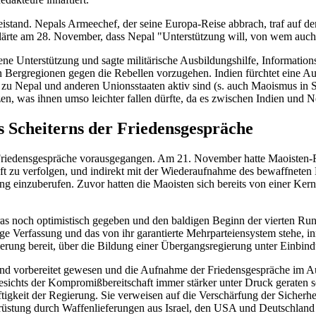
eistand. Nepals Armeechef, der seine Europa-Reise abbrach, traf auf
lärte am 28. November, dass Nepal "Unterstützung will, von wem auch
ne Unterstützung und sagte militärische Ausbildungshilfe, Informatio
nen Bergregionen gegen die Rebellen vorzugehen. Indien fürchtet eine
u Nepal und anderen Unionsstaaten aktiv sind (s. auch Maoismus in Süd
n, was ihnen umso leichter fallen dürfte, da es zwischen Indien und Ne
 Scheiterns der Friedensgespräche
riedensgespräche vorausgegangen. Am 21. November hatte Maoisten-Füh
ft zu verfolgen, und indirekt mit der Wiederaufnahme des bewaffneten
 einzuberufen. Zuvor hatten die Maoisten sich bereits von einer Ker
as noch optimistisch gegeben und den baldigen Beginn der vierten Run
ige Verfassung und das von ihr garantierte Mehrparteiensystem stehe, i
ierung bereit, über die Bildung einer Übergangsregierung unter Einbi
and vorbereitet gewesen und die Aufnahme der Friedensgespräche im 
sichts der Kompromißbereitschaft immer stärker unter Druck geraten s
gkeit der Regierung. Sie verweisen auf die Verschärfung der Sicherhe
stung durch Waffenlieferungen aus Israel, den USA und Deutschland