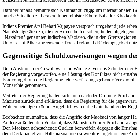
Darüber hinaus bemühte sich Kathmandu zügig um internationalen B
um die Situation zu beraten. Innenminister Khum Bahadur Khada erk
Indiens Premier Atal Behari Vajpayee versprach umgehend jede erbete
Nachtsichtgeräten zu, die der Armee helfen sollen, in den abgelege
"Naxaliten" genannten indischen Maoisten, die in den Grenzregionen z
Unionsstaat Bihar angrenzende Terai-Region als Rückzugsgebiet nutze
Gegenseitige Schuldzuweisungen wegen des
Dem Ausbruch der Gewalt war eine Woche zuvor das Scheitern der F
der Regierung vorgeworfen, eine Lösung des Konfliktes nicht ernstha
Forderung durch die Regierung, eine verfassungsgebende Versammlung
Monarchie genommen.
Vertreter der Regierung hatten sich auch nach der Drohung Prachandr
Maoisten zurück und erklärten, dass die Regierung für die gegenwärt
Wahlen beteiligen könne. Angeblich waren die Unterhändler der Reg
Beobachter mutmaßten, dass die Angriffe der Maobadi von langer H
Andere äußerten den Verdacht, dass Maoisten-Führer Prachandra ange
Den Maoisten nahestehende Quellen bezweifeln dagegen die Ernsthafti
dem Deckmantel von Hilfsmaßnahmen sowie ihre ungebrochene Aufrü