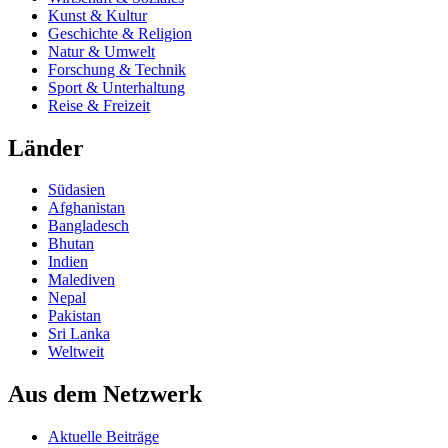
Kunst & Kultur
Geschichte & Religion
Natur & Umwelt
Forschung & Technik
Sport & Unterhaltung
Reise & Freizeit
Länder
Südasien
Afghanistan
Bangladesch
Bhutan
Indien
Malediven
Nepal
Pakistan
Sri Lanka
Weltweit
Aus dem Netzwerk
Aktuelle Beiträge