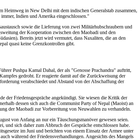
 dem Heimweg in New Delhi mit dem indischen Generalstab zusammen,
 immer, Indien und Amerika eingeschlossen."
nsaustausch sowie die Lieferung von zwei Militärhubschraubern und
 Ausweitung der Kooperation zwischen den Maobadi und den
asien). Bereits jetzt wird vermutet, dass Naxaliten, die an den
pal quasi keine Grenzkontrollen gibt.
rer Pushpa Kamal Dahal, der als "Genosse Prachandra" auftritt,
 Kampfes gedroht. Er reagierte damit auf die Zurückweisung der
nforderung verabschiedet und Abstand von der Abschaffung der
de der Friedensgespräche angekündigt. Sie wiesen die Kritik der
nnerhalb dessen sich auch die Communist Party of Nepal (Maoist) an
ndung der Maobadi zur Vorbereitung von Neuwahlen zu verhandeln.
August von Anfang an nur ein Täuschungsmanöver gewesen seien.
ei, und sich daher zum Abbruch der Gespräche entschlossen habe.
itsgesetze im Juni und berichten von einem Einsatz der Armee unter
 auch während der Friedensverhandlungen. Angesichts des Mangels