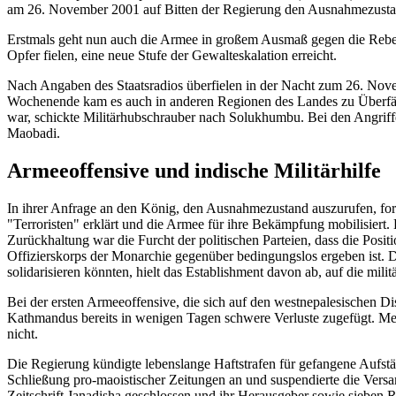
am 26. November 2001 auf Bitten der Regierung den Ausnahmezusta
Erstmals geht nun auch die Armee in großem Ausmaß gegen die Rebel
Opfer fielen, eine neue Stufe der Gewalteskalation erreicht.
Nach Angaben des Staatsradios überfielen in der Nacht zum 26. No
Wochenende kam es auch in anderen Regionen des Landes zu Überfäll
war, schickte Militärhubschrauber nach Solukhumbu. Bei den Angrif
Maobadi.
Armeeoffensive und indische Militärhilfe
In ihrer Anfrage an den König, den Ausnahmezustand auszurufen, fo
"Terroristen" erklärt und die Armee für ihre Bekämpfung mobilisiert.
Zurückhaltung war die Furcht der politischen Parteien, dass die Posi
Offizierskorps der Monarchie gegenüber bedingungslos ergeben ist. D
solidarisieren könnten, hielt das Establishment davon ab, auf die milit
Bei der ersten Armeeoffensive, die sich auf den westnepalesischen
Kathmandus bereits in wenigen Tagen schwere Verluste zugefügt. Meh
nicht.
Die Regierung kündigte lebenslange Haftstrafen für gefangene Aufst
Schließung pro-maoistischer Zeitungen an und suspendierte die Ver
Zeitschrift Janadisha geschlossen und ihr Herausgeber sowie sieben Re