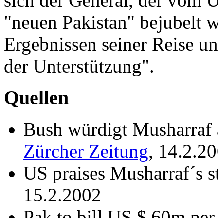
sich der General, der vom 
"neuen Pakistan" bejubelt w
Ergebnissen seiner Reise un
der Unterstützung".
Quellen
Bush würdigt Musharraf a
Zürcher Zeitung
, 14.2.2
US praises Musharraf´s s
15.2.2002
Pak to bill US $ 60m per