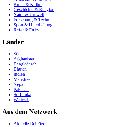
Kunst & Kultur
Geschichte & Religion
Natur & Umwelt
Forschung & Technik
Sport & Unterhaltung
Reise & Freizeit
Länder
Südasien
Afghanistan
Bangladesch
Bhutan
Indien
Malediven
Nepal
Pakistan
Sri Lanka
Weltweit
Aus dem Netzwerk
Aktuelle Beiträge