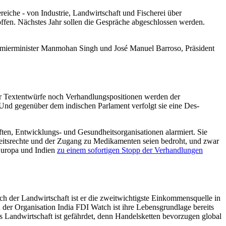
eiche - von Industrie, Landwirtschaft und Fischerei über
ffen. Nächstes Jahr sollen die Gespräche abgeschlossen werden.
remierminister Manmohan Singh und José Manuel Barroso, Präsident
er Textentwürfe noch Verhandlungspositionen werden der
Und gegenüber dem indischen Parlament verfolgt sie eine Des-
ften, Entwicklungs- und Gesundheitsorganisationen alarmiert. Sie
eitsrechte und der Zugang zu Medikamenten seien bedroht, und zwar
Europa und Indien
zu einem sofortigen Stopp der Verhandlungen
h der Landwirtschaft ist er die zweitwichtigste Einkommensquelle in
der Organisation India FDI Watch ist ihre Lebensgrundlage bereits
s Landwirtschaft ist gefährdet, denn Handelsketten bevorzugen global