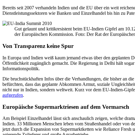
Bereits seit 2007 verhandeln Indien und die EU über ein weit reichen
Dienstleistungssektoren wie Banken und Einzelhandel bis hin zu Pat
Gut gelaunt und kritikresistent beim EU-Indien Gipfel am 10
der Europäischen Kommission.
Foto: Der Rat der Europäische
Von Transparenz keine Spur
In Europa und Indien weiß kaum jemand etwas über den geplanten De
Öffentlichkeit zugänglich gemacht. Die Regierung in Delhi hält sog
Informationspolitik.
Die bruchstückhaften Infos über die Verhandlungen, die bisher an di
befürchten, dass das geplante Abkommen Armut, soziale Ungleichhei
nicht nur in Indien, sondern weltweit. Kurz vor dem EU-Indien-Gip
aufgerufen
.
Europäische Supermarktriesen auf dem Vormarsch
Am Beispiel Einzelhandel lässt sich anschaulich zeigen, welche dram
Indien. 33 Millionen Menschen leben vom Straßenhandel oder von dem,
jetzt durch die Expansion von Supermarktketten wie Reliance Fresh u
agierende Zulieferer und große Agrarbetriebe.