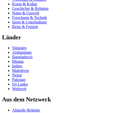
Kunst & Kultur
Geschichte & Religion
Natur & Umwelt
Forschung & Technik
Sport & Unterhaltung
Reise & Freizeit
Länder
Südasien
Afghanistan
Bangladesch
Bhutan
Indien
Malediven
Nepal
Pakistan
Sri Lanka
Weltweit
Aus dem Netzwerk
Aktuelle Beiträge