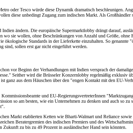
 Metro oder Tesco würde diese Dynamik dramatisch beschleunigen. Ange
len diese unbedingt Zugang zum indischen Markt. Als Großhändler sind 
ndien ändern. Die europäische Supermarktlobby drängt darauf, ausländ
können wo sie wollen, ohne Beschränkungen von Anzahl und Größe, ohn
ie ökologische Standards in der Lieferkette einzuhalten. So genannte 
 sind, sollen erst gar nicht eingeführt werden.
Schon vor Beginn der Verhandlungen mit Indien versprach der damali
resse." Seither wird die Brüsseler Konzernlobby regelmäßig exklusiv ü
st ganz aus dem Häuschen über den "engen Kontakt mit den EU-Verhan
ten, Kommissionsbeamte und EU-RegierungsvertreterInnen "Marktzugangs
sion so am besten, wie ein Unternehmen zu denken und auch so zu sp
t".
chen Markt etablierten Ketten wie Bharti-Walmart und Reliance sowie
reichen Beratergremien des indischen Premiers und des Wirtschaftsminist
n Zukunft zu bis zu 49 Prozent in ausländischer Hand sein könnten.