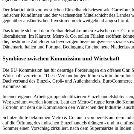
Der Markteintritt von westlichen Einzelhandelsriesen wie Carrefour,
indischer KundInnen und der wachsenden Mittelschicht des Landes wol
gegenüber ausländischen Investoren noch weitgehend abgeschirmt.
Das könnte sich mit dem Freihandelsabkommen zwischen der EU und I
liberalisieren. Im Klartext: Metro & Co. sollen Filialen eröffnen 
die, bestimmte Zulieferer zu bevorzugen beziehungsweise soziale sow
Dänemark, Italien und Portugal Bedingung für eine neue Niederlassung
Symbiose zwischen Kommission und Wirtschaft
Die EU-Kommission hat für derartige Forderungen ein offenes Ohr. 
Wirtschaftsvertretern: "Diese Verhandlungen führen wir in ihrem Inte
Dachverband des Einzel-, Groß- und Außenhandels, EuroCommerce, i
Kommission.
In einer eigenen Arbeitsgruppe identifizieren Einzelhandelslobbyis
Weg geräumt werden können. Laut der Metro-Gruppe lernt die Kommis
Hörrohr, mit dem die Kommission den Wünschen der Industrie lausch
Schützenhilfe bekommen Metro & Co. auch von bereits auf dem indis
auf die Öffnung des indischen Einzelhandels drängen - und in einfluss
Sommer einen Vorschlag zirkuliert, nach dem Supermärkte in Indien i