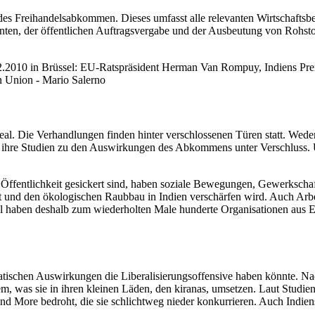
des Freihandelsabkommen. Dieses umfasst alle relevanten Wirtschaftsber
enten, der öffentlichen Auftragsvergabe und der Ausbeutung von Rohsto
.12.2010 in Brüssel: EU-Ratspräsident Herman Van Rompuy, Indiens P
n Union - Mario Salerno
al. Die Verhandlungen finden hinter verschlossenen Türen statt. Wed
ar ihre Studien zu den Auswirkungen des Abkommens unter Verschluss. 
e Öffentlichkeit gesickert sind, haben soziale Bewegungen, Gewerkscha
t und den ökologischen Raubbau in Indien verschärfen wird. Auch Arb
fel haben deshalb zum wiederholten Male hunderte Organisationen aus 
atischen Auswirkungen die Liberalisierungsoffensive haben könnte. Nac
 was sie in ihren kleinen Läden, den kiranas, umsetzen. Laut Studien 
nd More bedroht, die sie schlichtweg nieder konkurrieren. Auch Indien