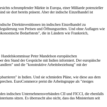
sichts schrumpfender Märkte in Europa, einer Milliarde potenzieller
sie dort bereits präsent. Aber der indische Einzelhandel ist
ische Direktinvestitionen im indischen Einzelhandel zu
e Regulierung von Preisen und Öffnungszeiten. Und ohne Auflagen wie
"ökonomische Bedarfstests", die in Ländern wie Frankreich,
ge Handelskommissar Peter Mandelson europäischen
ber den Stand der Gespräche mit Indien informiert. Der europäische
dlern" und die "konstruktive Arbeitsbeziehung" mit der
barrieren" in Indien. Und sie schmieden Pläne, wie diese aus dem
rechen. EuroCommerce preist die Arbeitsgruppe als "riesiges
 den indischen Unternehmensverbänden CII und FICCI, die ebenfalls
eriums sitzen. Es überrascht also nicht, dass das Ministerium seit