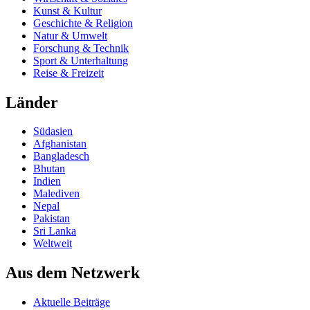
Kunst & Kultur
Geschichte & Religion
Natur & Umwelt
Forschung & Technik
Sport & Unterhaltung
Reise & Freizeit
Länder
Südasien
Afghanistan
Bangladesch
Bhutan
Indien
Malediven
Nepal
Pakistan
Sri Lanka
Weltweit
Aus dem Netzwerk
Aktuelle Beiträge