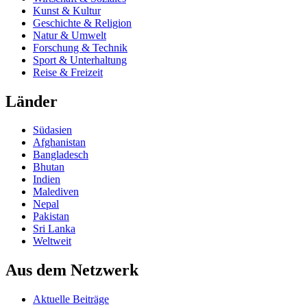
Kunst & Kultur
Geschichte & Religion
Natur & Umwelt
Forschung & Technik
Sport & Unterhaltung
Reise & Freizeit
Länder
Südasien
Afghanistan
Bangladesch
Bhutan
Indien
Malediven
Nepal
Pakistan
Sri Lanka
Weltweit
Aus dem Netzwerk
Aktuelle Beiträge