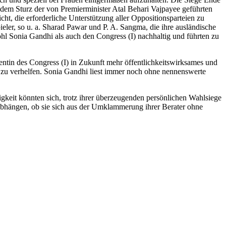
em Sturz der von Premierminister Atal Behari Vajpayee geführten
ht, die erforderliche Unterstützung aller Oppositionsparteien zu
eler, so u. a. Sharad Pawar und P. A. Sangma, die ihre ausländische
l Sonia Gandhi als auch den Congress (I) nachhaltig und führten zu
entin des Congress (I) in Zukunft mehr öffentlichkeitswirksames und
ur zu verhelfen. Sonia Gandhi liest immer noch ohne nennenswerte
igkeit könnten sich, trotz ihrer überzeugenden persönlichen Wahlsiege
 abhängen, ob sie sich aus der Umklammerung ihrer Berater ohne