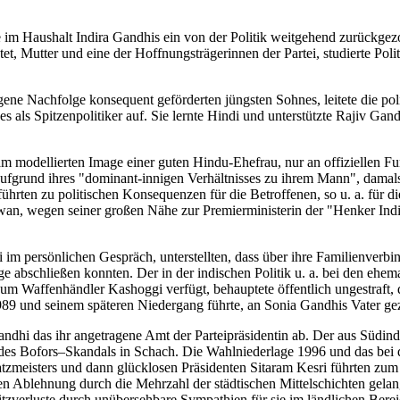
sie im Haushalt Indira Gandhis ein von der Politik weitgehend zurückgez
atet, Mutter und eine der Hoffnungsträgerinnen der Partei, studierte Pol
gene Nachfolge konsequent geförderten jüngsten Sohnes, leitete die pol
ls Spitzenpolitiker auf. Sie lernte Hindi und unterstützte Rajiv Gand
 modellierten Image einer guten Hindu-Ehefrau, nur an offiziellen Funkt
 aufgrund ihres "dominant-innigen Verhältnisses zu ihrem Mann", damals
hrten zu politischen Konsequenzen für die Betroffenen, so u. a. für di
wan, wegen seiner großen Nähe zur Premierministerin der "Henker Indir
im persönlichen Gespräch, unterstellten, dass über ihre Familienverbin
e abschließen konnten. Der in der indischen Politik u. a. bei den eh
 Waffenhändler Kashoggi verfügt, behauptete öffentlich ungestraft, d
989 und seinem späteren Niedergang führte, an Sonia Gandhis Vater ge
dhi das ihr angetragene Amt der Parteipräsidentin ab. Der aus Südin
es Bofors–Skandals in Schach. Die Wahlniederlage 1996 und das bei
zmeisters und dann glücklosen Präsidenten Sitaram Kesri führten zum 
en Ablehnung durch die Mehrzahl der städtischen Mittelschichten gelan
itzverluste durch unübersehbare Sympathien für sie im ländlichen Bere