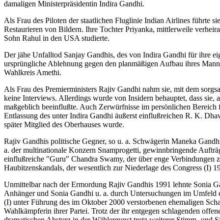
damaligen Ministerpräsidentin Indira Gandhi.
Als Frau des Piloten der staatlichen Fluglinie Indian Airlines führte 
Restaurieren von Bildern. Ihre Tochter Priyanka, mittlerweile verheir
Sohn Rahul in den USA studierte.
Der jähe Unfalltod Sanjay Gandhis, des von Indira Gandhi für ihre ei
ursprüngliche Ablehnung gegen den planmäßigen Aufbau ihres Mannes a
Wahlkreis Amethi.
Als Frau des Premierministers Rajiv Gandhi nahm sie, mit dem sorgsam
keine Interviews. Allerdings wurde von Insidern behauptet, dass sie,
maßgeblich beeinflußte. Auch Zerwürfnisse im persönlichen Bereich fü
Entlassung des unter Indira Gandhi äußerst einflußreichen R. K. Dha
später Mitglied des Oberhauses wurde.
Rajiv Gandhis politische Gegner, so u. a. Schwägerin Maneka Gandhi 
a. der multinationale Konzern Snamprogetti, gewinnbringende Aufträg
einflußreiche "Guru" Chandra Swamy, der über enge Verbindungen zum
Haubitzenskandals, der wesentlich zur Niederlage des Congress (I) 1
Unmittelbar nach der Ermordung Rajiv Gandhis 1991 lehnte Sonia Gan
Anhänger und Sonia Gandhi u. a. durch Untersuchungen im Umfeld d
(I) unter Führung des im Oktober 2000 verstorbenen ehemaligen Schat
Wahlkämpferin ihrer Partei. Trotz der ihr entgegen schlagenden offen
dramatischen Absturz in der Wählergunst trotz weiterer Stimm- und S