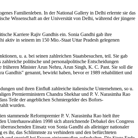
ogenes Familienleben. In der National Gallery in Delhi erlernte sie das
itische Wissenschaft an der Universität von Delhi, während der jüngere
itische Karriere Rajiv Gandhis ein. Sonia Gandhi gab ihre
hi aktiv in seinem im 150 Mio.-Staat Uttar Pradesh gelegenen
ionen, u. a. bei seinen zahlreichen Staatsbesuchen, teil. Sie gab
 zahlreiche politische und personalpolitische Entscheidungen
e früheren Minister Arun Nehru, Arun Singh, K. C. Pant. Sie soll die
a Gandhis" genannt, bewirkt haben, bevor er 1989 rehabilitiert und
dungen und ihren Einfluß zahlreiche italienische Unternehmen, so u.
emaligen Premierministern Chandra Shekhar und P. V. Narasimha Rao
ass Teile der angeblichen Schmiergelder des Bofors-
zahlt wurden.
dien stammende Reformpremier P. V. Narasimha Rao hielt ihre
 den Unterhauswahlen 1998 sich abzeichnende Debakel des Congress
überraschenden Einsatz von Sonia Gandhi als alleiniger nationaler
g es ihr, das Schlimmste zu verhindern und den befürchteten
ich und speziell bei Frauen einigermaßen aufzuhalten. Die Siege Ende