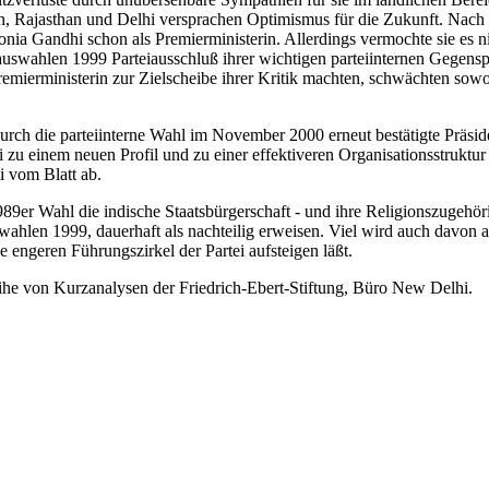
Rajasthan und Delhi versprachen Optimismus für die Zukunft. Nach d
nia Gandhi schon als Premierministerin. Allerdings vermochte sie es nic
uswahlen 1999 Parteiausschluß ihrer wichtigen parteiinternen Gegenspi
ierministerin zur Zielscheibe ihrer Kritik machten, schwächten sowoh
urch die parteiinterne Wahl im November 2000 erneut bestätigte Präsid
ei zu einem neuen Profil und zu einer effektiveren Organisationsstrukt
i vom Blatt ab.
989er Wahl die indische Staatsbürgerschaft - und ihre Religionszugehör
wahlen 1999, dauerhaft als nachteilig erweisen. Viel wird auch davon
e engeren Führungszirkel der Partei aufsteigen läßt.
ihe von Kurzanalysen der Friedrich-Ebert-Stiftung, Büro New Delhi.