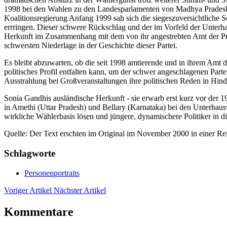
1998 bei den Wahlen zu den Landesparlamenten von Madhya Pradesh, 
Koalitionsregierung Anfang 1999 sah sich die siegeszuversichtliche So
errringen. Dieser schwere Rückschlag und der im Vorfeld der Unterha
Herkunft im Zusammenhang mit dem von ihr angestrebten Amt der Prem
schwersten Niederlage in der Geschichte dieser Partei.
Es bleibt abzuwarten, ob die seit 1998 amtierende und in ihrem Amt d
politisches Profil entfalten kann, um der schwer angeschlagenen Part
Ausstrahlung bei Großveranstaltungen ihre politischen Reden in Hind
Sonia Gandhis ausländische Herkunft - sie erwarb erst kurz vor der 1
in Amethi (Uttar Pradesh) und Bellary (Karnataka) bei den Unterhaus
wirkliche Wählerbasis lösen und jüngere, dynamischere Politiker in di
Quelle: Der Text erschien im Original im November 2000 in einer Re
Schlagworte
Personenportraits
Voriger Artikel
Nächster Artikel
Kommentare