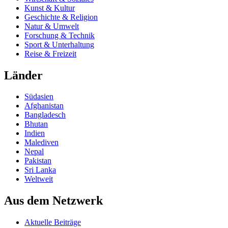
Kunst & Kultur
Geschichte & Religion
Natur & Umwelt
Forschung & Technik
Sport & Unterhaltung
Reise & Freizeit
Länder
Südasien
Afghanistan
Bangladesch
Bhutan
Indien
Malediven
Nepal
Pakistan
Sri Lanka
Weltweit
Aus dem Netzwerk
Aktuelle Beiträge