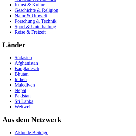
Kunst & Kultur
Geschichte & Religion
Natur & Umwelt
Forschung & Technik
Sport & Unterhaltung
Reise & Freizeit
Länder
Südasien
Afghanistan
Bangladesch
Bhutan
Indien
Malediven
Nepal
Pakistan
Sri Lanka
Weltweit
Aus dem Netzwerk
Aktuelle Beiträge