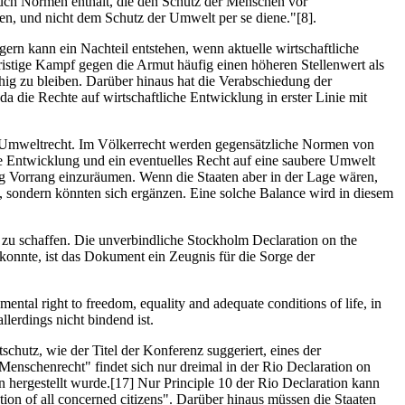
auch Normen enthält, die den Schutz der Menschen vor
n, und nicht dem Schutz der Umwelt per se diene."[8].
ern kann ein Nachteil entstehen, wenn aktuelle wirtschaftliche
istige Kampf gegen die Armut häufig einen höheren Stellenwert als
ig zu bleiben. Darüber hinaus hat die Verabschiedung der
die Rechte auf wirtschaftliche Entwicklung in erster Linie mit
en Umweltrecht. Im Völkerrecht werden gegensätzliche Normen von
che Entwicklung und ein eventuelles Recht auf eine saubere Umwelt
ung Vorrang einzuräumen. Wenn die Staaten aber in der Lage wären,
 sondern könnten sich ergänzen. Eine solche Balance wird in diesem
u schaffen. Die unverbindliche Stockholm Declaration on the
onnte, ist das Dokument ein Zeugnis für die Sorge der
ntal right to freedom, equality and adequate conditions of life, in
llerdings nicht bindend ist.
tz, wie der Titel der Konferenz suggeriert, eines der
schenrecht" findet sich nur dreimal in der Rio Declaration on
ergestellt wurde.[17] Nur Principle 10 der Rio Declaration kann
ion of all concerned citizens". Darüber hinaus müssen die Staaten