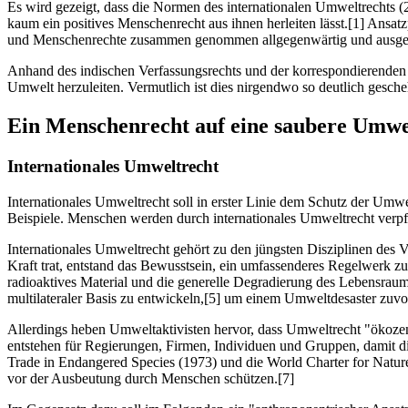
Es wird gezeigt, dass die Normen des internationalen Umweltrechts (
kaum ein positives Menschenrecht aus ihnen herleiten lässt.[1] Ansa
und Menschenrechte zusammen genommen allgegenwärtig und ausgere
Anhand des indischen Verfassungsrechts und der korrespondierenden 
Umwelt herzuleiten. Vermutlich ist dies nirgendwo so deutlich gesche
Ein Menschenrecht auf eine saubere Umwe
Internationales Umweltrecht
Internationales Umweltrecht soll in erster Linie dem Schutz der Umwe
Beispiele. Menschen werden durch internationales Umweltrecht verpfl
Internationales Umweltrecht gehört zu den jüngsten Disziplinen des Vö
Kraft trat, entstand das Bewusstsein, ein umfassenderes Regelwerk zu 
radioaktives Material und die generelle Degradierung des Lebensrau
multilateraler Basis zu entwickeln,[5] um einem Umweltdesaster zu
Allerdings heben Umweltaktivisten hervor, dass Umweltrecht "ökozent
entstehen für Regierungen, Firmen, Individuen und Gruppen, damit di
Trade in Endangered Species (1973) und die World Charter for Nature
vor der Ausbeutung durch Menschen schützen.[7]