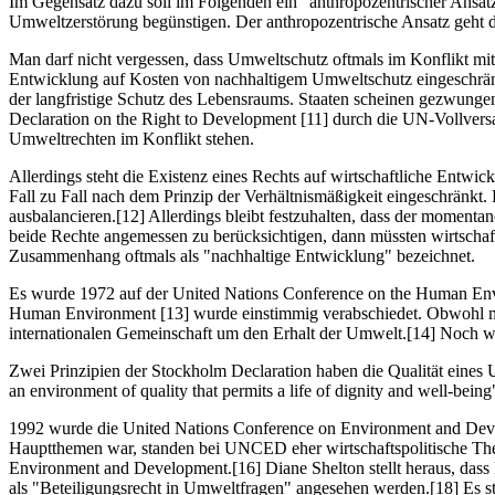
Im Gegensatz dazu soll im Folgenden ein "anthropozentrischer Ansat
Umweltzerstörung begünstigen. Der anthropozentrische Ansatz geht d
Man darf nicht vergessen, dass Umweltschutz oftmals im Konflikt mit 
Entwicklung auf Kosten von nachhaltigem Umweltschutz eingeschränkt
der langfristige Schutz des Lebensraums. Staaten scheinen gezwunge
Declaration on the Right to Development [11] durch die UN-Vollvers
Umweltrechten im Konflikt stehen.
Allerdings steht die Existenz eines Rechts auf wirtschaftliche Ent
Fall zu Fall nach dem Prinzip der Verhältnismäßigkeit eingeschränkt.
ausbalancieren.[12] Allerdings bleibt festzuhalten, dass der momenta
beide Rechte angemessen zu berücksichtigen, dann müssten wirtschaf
Zusammenhang oftmals als "nachhaltige Entwicklung" bezeichnet.
Es wurde 1972 auf der United Nations Conference on the Human Envi
Human Environment [13] wurde einstimmig verabschiedet. Obwohl man
internationalen Gemeinschaft um den Erhalt der Umwelt.[14] Noch wich
Zwei Prinzipien der Stockholm Declaration haben die Qualität eines Um
an environment of quality that permits a life of dignity and well-bein
1992 wurde die United Nations Conference on Environment and Devel
Hauptthemen war, standen bei UNCED eher wirtschaftspolitische The
Environment and Development.[16] Diane Shelton stellt heraus, das
als "Beteiligungsrecht in Umweltfragen" angesehen werden.[18] Es ste