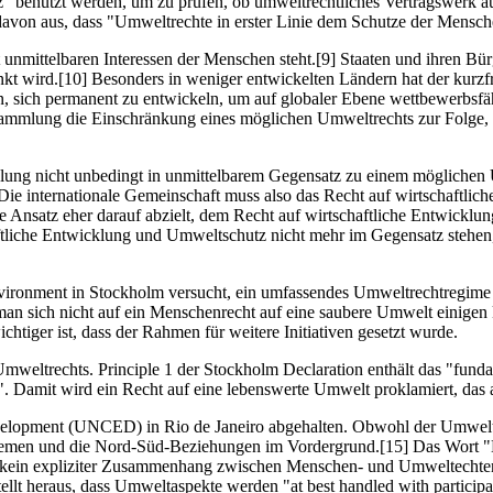
z" benutzt werden, um zu prüfen, ob umweltrechtliches Vertragswerk 
avon aus, dass "Umweltrechte in erster Linie dem Schutze der Mensche
unmittelbaren Interessen der Menschen steht.[9] Staaten und ihren Bürg
 wird.[10] Besonders in weniger entwickelten Ländern hat der kurzfr
n, sich permanent zu entwickeln, um auf globaler Ebene wettbewerbsfäh
ammlung die Einschränkung eines möglichen Umweltrechts zur Folge, da 
wicklung nicht unbedingt in unmittelbarem Gegensatz zu einem möglich
 Die internationale Gemeinschaft muss also das Recht auf wirtschaftli
ne Ansatz eher darauf abzielt, dem Recht auf wirtschaftliche Entwickl
tliche Entwicklung und Umweltschutz nicht mehr im Gegensatz stehen,
ronment in Stockholm versucht, ein umfassendes Umweltrechtregime z
 sich nicht auf ein Menschenrecht auf eine saubere Umwelt einigen k
tiger ist, dass der Rahmen für weitere Initiativen gesetzt wurde.
weltrechts. Principle 1 der Stockholm Declaration enthält das "fundame
g". Damit wird ein Recht auf eine lebenswerte Umwelt proklamiert, das a
opment (UNCED) in Rio de Janeiro abgehalten. Obwohl der Umweltschu
men und die Nord-Süd-Beziehungen im Vordergrund.[15] Das Wort "Men
s kein expliziter Zusammenhang zwischen Menschen- und Umweltechten h
llt heraus, dass Umweltaspekte werden "at best handled with participat