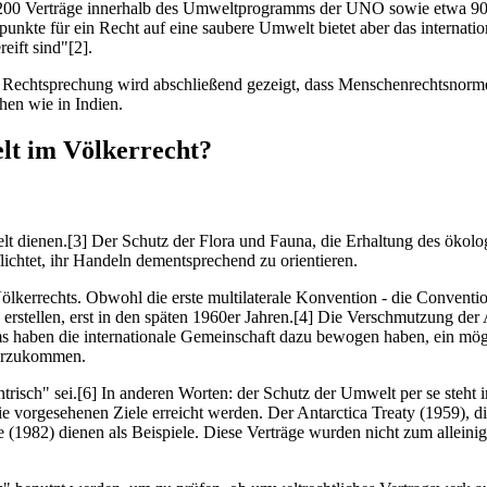
200 Verträge innerhalb des Umweltprogramms der UNO sowie etwa 900 bi
tzpunkte für ein Recht auf eine saubere Umwelt bietet aber das intern
ift sind"[2].
Rechtsprechung wird abschließend gezeigt, dass Menschenrechtsnormen
hen wie in Indien.
lt im Völkerrecht?
lt dienen.[3] Der Schutz der Flora und Fauna, die Erhaltung des ökolog
ichtet, ihr Handeln dementsprechend zu orientieren.
lkerrechts. Obwohl die erste multilaterale Konvention - die Convention 
erstellen, erst in den späten 1960er Jahren.[4] Die Verschmutzung der 
ms haben die internationale Gemeinschaft dazu bewogen haben, ein mö
vorzukommen.
risch" sei.[6] In anderen Worten: der Schutz der Umwelt per se steht
e vorgesehenen Ziele erreicht werden. Der Antarctica Treaty (1959), d
 (1982) dienen als Beispiele. Diese Verträge wurden nicht zum allein