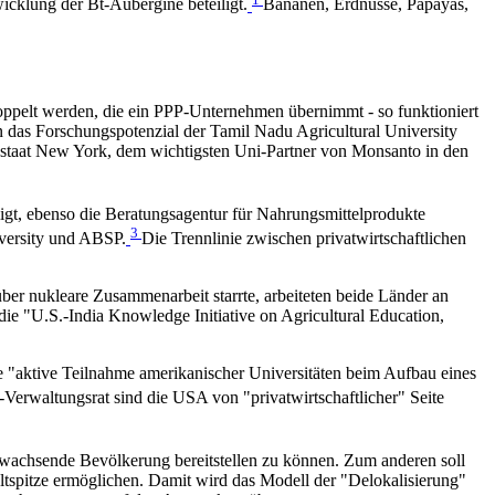
icklung der Bt-Aubergine beteiligt.
Bananen, Erdnüsse, Papayas,
gekoppelt werden, die ein PPP-Unternehmen übernimmt - so funktioniert
n das Forschungspotenzial der Tamil Nadu Agricultural University
sstaat New York, dem wichtigsten Uni-Partner von Monsanto in den
t, ebenso die Beratungsagentur für Nahrungsmittelprodukte
3
iversity und ABSP.
Die Trennlinie zwischen privatwirtschaftlichen
ber nukleare Zusammenarbeit starrte, arbeiteten beide Länder an
ie "U.S.-India Knowledge Initiative on Agricultural Education,
e "aktive Teilnahme amerikanischer Universitäten beim Aufbau eines
Verwaltungsrat sind die USA von "privatwirtschaftlicher" Seite
e wachsende Bevölkerung bereitstellen zu können. Zum anderen soll
tspitze ermöglichen. Damit wird das Modell der "Delokalisierung"