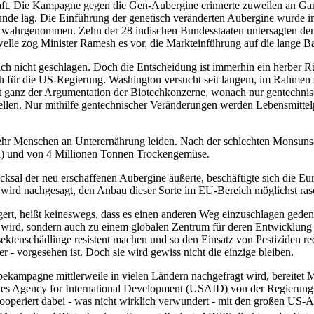
schaft. Die Kampagne gegen die Gen-Aubergine erinnerte zuweilen an Ga
nde lag. Die Einführung der genetisch veränderten Aubergine wurde in 
s wahrgenommen. Zehn der 28 indischen Bundesstaaten untersagten den
welle zog Minister Ramesh es vor, die Markteinführung auf die lange B
lich nicht geschlagen. Doch die Entscheidung ist immerhin ein herber
h für die US-Regierung. Washington versucht seit langem, im Rahmen 
t ganz der Argumentation der Biotechkonzerne, wonach nur gentechnisch
tellen. Nur mithilfe gentechnischer Veränderungen werden Lebensmitte
 mehr Menschen an Unterernährung leiden. Nach der schlechten Monsuns
na) und von 4 Millionen Tonnen Trockengemüse.
cksal der neu erschaffenen Aubergine äußerte, beschäftigte sich die E
ird nachgesagt, den Anbau dieser Sorte im EU-Bereich möglichst rasc
rt, heißt keineswegs, dass es einen anderen Weg einzuschlagen gedenkt.
n wird, sondern auch zu einem globalen Zentrum für deren Entwicklu
ektenschädlinge resistent machen und so den Einsatz von Pestiziden redu
er - vorgesehen ist. Doch sie wird gewiss nicht die einzige bleiben.
kampagne mittlerweile in vielen Ländern nachgefragt wird, bereitet M
tes Agency for International Development (USAID) von der Regierung 
kooperiert dabei - was nicht wirklich verwundert - mit den großen U