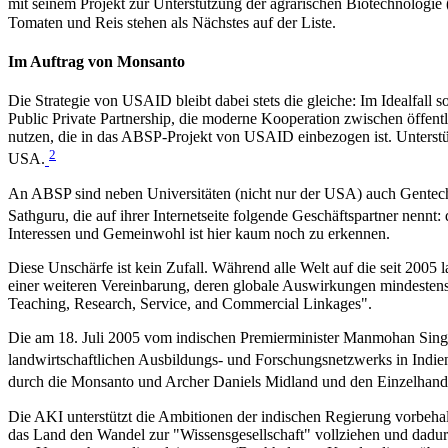
mit seinem Projekt zur Unterstützung der agrarischen Biotechnologie 
Tomaten und Reis stehen als Nächstes auf der Liste.
Im Auftrag von Monsanto
Die Strategie von USAID bleibt dabei stets die gleiche: Im Idealfall 
Public Private Partnership, die moderne Kooperation zwischen öffent
nutzen, die in das ABSP-Projekt von USAID einbezogen ist. Unterst
2
USA.
An ABSP sind neben Universitäten (nicht nur der USA) auch Gentec
Sathguru, die auf ihrer Internetseite folgende Geschäftspartner ne
Interessen und Gemeinwohl ist hier kaum noch zu erkennen.
Diese Unschärfe ist kein Zufall. Während alle Welt auf die seit 200
einer weiteren Vereinbarung, deren globale Auswirkungen mindestens 
Teaching, Research, Service, and Commercial Linkages".
Die am 18. Juli 2005 vom indischen Premierminister Manmohan Singh 
landwirtschaftlichen Ausbildungs- und Forschungsnetzwerks in Indien
durch die Monsanto und Archer Daniels Midland und den Einzelhande
Die AKI unterstützt die Ambitionen der indischen Regierung vorbeha
das Land den Wandel zur "Wissensgesellschaft" vollziehen und dadur