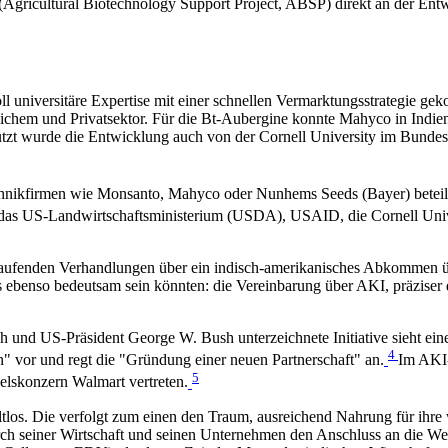
(Agricultural Biotechnology Support Project, ABSP) direkt an der Entw
soll universitäre Expertise mit einer schnellen Vermarktungsstrategie 
lichem und Privatsektor. Für die Bt-Aubergine konnte Mahyco in Indie
ützt wurde die Entwicklung auch von der Cornell University im Bunde
hnikfirmen wie Monsanto, Mahyco oder Nunhems Seeds (Bayer) beteilig
nnt: das US-Landwirtschaftsministerium (USDA), USAID, die Cornell Un
5 laufenden Verhandlungen über ein indisch-amerikanisches Abkommen ü
ebenso bedeutsam sein könnten: die Vereinbarung über AKI, präziser d
und US-Präsident George W. Bush unterzeichnete Initiative sieht ein
4
" vor und regt die "Gründung einer neuen Partnerschaft" an.
Im AKI-
5
lskonzern Walmart vertreten.
ltlos. Die verfolgt zum einen den Traum, ausreichend Nahrung für ihr
ch seiner Wirtschaft und seinen Unternehmen den Anschluss an die Wel