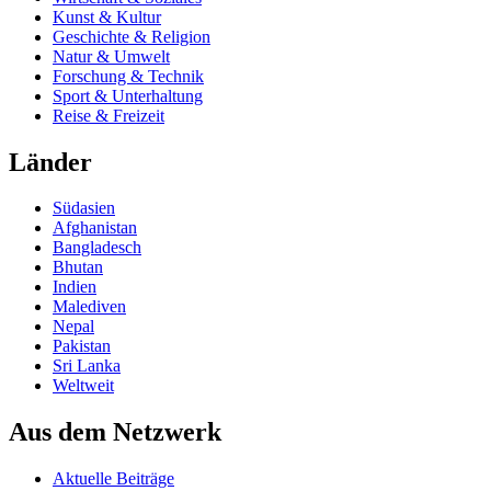
Kunst & Kultur
Geschichte & Religion
Natur & Umwelt
Forschung & Technik
Sport & Unterhaltung
Reise & Freizeit
Länder
Südasien
Afghanistan
Bangladesch
Bhutan
Indien
Malediven
Nepal
Pakistan
Sri Lanka
Weltweit
Aus dem Netzwerk
Aktuelle Beiträge