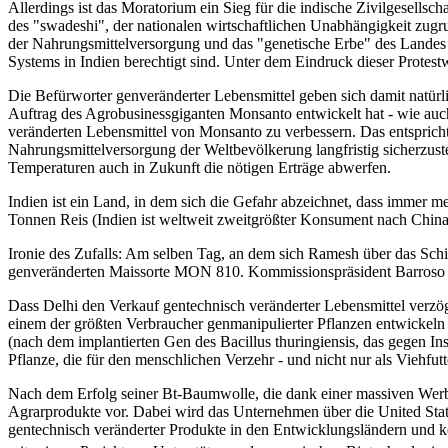
Allerdings ist das Moratorium ein Sieg für die indische Zivilgesell
des "swadeshi", der nationalen wirtschaftlichen Unabhängigkeit zugru
der Nahrungsmittelversorgung und das "genetische Erbe" des Lande
Systems in Indien berechtigt sind. Unter dem Eindruck dieser Protest
Die Befürworter genveränderter Lebensmittel geben sich damit natür
Auftrag des Agrobusinessgiganten Monsanto entwickelt hat - wie auc
veränderten Lebensmittel von Monsanto zu verbessern. Das entsprich
Nahrungsmittelversorgung der Weltbevölkerung langfristig sicherzus
Temperaturen auch in Zukunft die nötigen Erträge abwerfen.
Indien ist ein Land, in dem sich die Gefahr abzeichnet, dass immer
Tonnen Reis (Indien ist weltweit zweitgrößter Konsument nach Chi
Ironie des Zufalls: Am selben Tag, an dem sich Ramesh über das Schi
genveränderten Maissorte MON 810. Kommissionspräsident Barroso w
Dass Delhi den Verkauf gentechnisch veränderter Lebensmittel verzöge
einem der größten Verbraucher genmanipulierter Pflanzen entwickel
(nach dem implantierten Gen des Bacillus thuringiensis, das gegen Ins
Pflanze, die für den menschlichen Verzehr - und nicht nur als Viehfutt
Nach dem Erfolg seiner Bt-Baumwolle, die dank einer massiven Werbe
Agrarprodukte vor. Dabei wird das Unternehmen über die United Sta
gentechnisch veränderter Produkte in den Entwicklungsländern und 