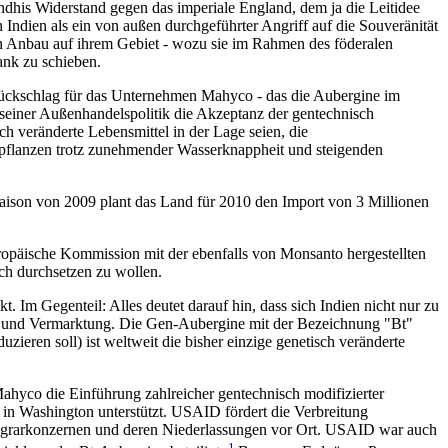
ndhis Widerstand gegen das imperiale England, dem ja die Leitidee
Indien als ein von außen durchgeführter Angriff auf die Souveränität
 Anbau auf ihrem Gebiet - wozu sie im Rahmen des föderalen
ank zu schieben.
 Rückschlag für das Unternehmen Mahyco - das die Aubergine im
seiner Außenhandelspolitik die Akzeptanz der gentechnisch
 veränderte Lebensmittel in der Lage seien, die
lpflanzen trotz zunehmender Wasserknappheit und steigenden
aison von 2009 plant das Land für 2010 den Import von 3 Millionen
uropäische Kommission mit der ebenfalls von Monsanto hergestellten
h durchsetzen zu wollen.
 Im Gegenteil: Alles deutet darauf hin, dass sich Indien nicht nur zu
ng und Vermarktung. Die Gen-Aubergine mit der Bezeichnung "Bt"
zieren soll) ist weltweit die bisher einzige genetisch veränderte
ahyco die Einführung zahlreicher gentechnisch modifizierter
in Washington unterstützt. USAID fördert die Verbreitung
S-Agrarkonzernen und deren Niederlassungen vor Ort. USAID war auch
1