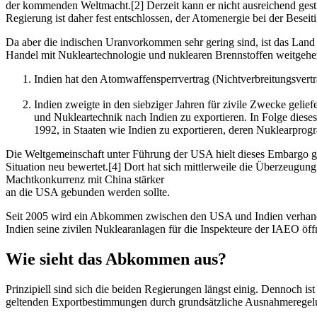
der kommenden Weltmacht.[2] Derzeit kann er nicht ausreichend gest
Regierung ist daher fest entschlossen, der Atomenergie bei der Besei
Da aber die indischen Uranvorkommen sehr gering sind, ist das Land
Handel mit Nukleartechnologie und nuklearen Brennstoffen weitgehe
Indien hat den Atomwaffensperrvertrag (Nichtverbreitungsvertra
Indien zweigte in den siebziger Jahren für zivile Zwecke gelie
und Nukleartechnik nach Indien zu exportieren. In Folge dieses
1992, in Staaten wie Indien zu exportieren, deren Nuklearprog
Die Weltgemeinschaft unter Führung der USA hielt dieses Embargo geg
Situation neu bewertet.[4] Dort hat sich mittlerweile die Überzeugung 
Machtkonkurrenz mit China stärker
an die USA gebunden werden sollte.
Seit 2005 wird ein Abkommen zwischen den USA und Indien verhandel
Indien seine zivilen Nuklearanlagen für die Inspekteure der IAEO öffne
Wie sieht das Abkommen aus?
Prinzipiell sind sich die beiden Regierungen längst einig. Dennoch
geltenden Exportbestimmungen durch grundsätzliche Ausnahmeregelu