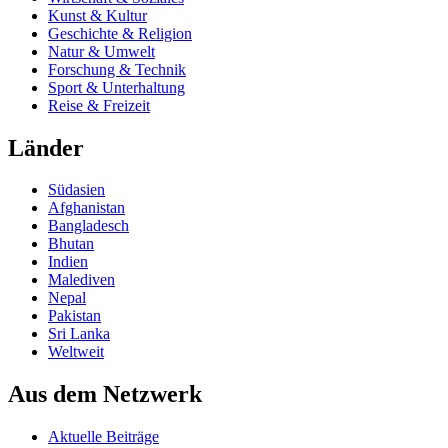
Kunst & Kultur
Geschichte & Religion
Natur & Umwelt
Forschung & Technik
Sport & Unterhaltung
Reise & Freizeit
Länder
Südasien
Afghanistan
Bangladesch
Bhutan
Indien
Malediven
Nepal
Pakistan
Sri Lanka
Weltweit
Aus dem Netzwerk
Aktuelle Beiträge