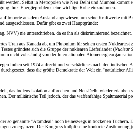
illt werden. Selbst in Metropolen wie Neu-Delhi und Mumbai kommt es
tigung ihres Energieproblems eine wichtige Rolle einzuräumen.
 auf Importe aus dem Ausland angewiesen, um seine Kraftwerke mit Bre
nd ausgeschlossen. Dafür gibt es zwei Hauptgründe:
g, NVV) nie unterschrieben, da es ihn als diskriminierend bezeichnet.
fertes Uran aus Kanada ab, um Plutonium für seinen ersten Nukleartest 
 Testes gründete sich die Gruppe der nuklearen Lieferländer (
Nuclear 
ramm nicht vollständig von der Internationalen Atomenergieorganisation
en Indien seit 1974 aufrecht und verschärfte es nach den indischen A
durchgesetzt, dass die größte Demokratie der Welt ein "natürlicher Allii
t, das Indiens Isolation aufbrechen und Neu-Delhi wieder erlauben s
n. Der militärische Teil jedoch, der das waffenfähige Spaltmaterial pro
 ist der so genannte "Atomdeal" noch keineswegs in trockenen Tüchern.
ngen zu ergänzen. Der Kongress knüpft seine konkrete Zustimmung j