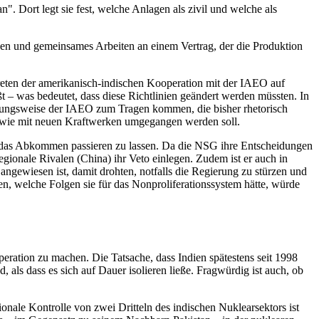
. Dort legt sie fest, welche Anlagen als zivil und welche als
agen und gemeinsames Arbeiten an einem Vertrag, der die Produktion
ttreten der amerikanisch-indischen Kooperation mit der IAEO auf
 – was bedeutet, dass diese Richtlinien geändert werden müssten. In
hungsweise der IAEO zum Tragen kommen, die bisher rhetorisch
nd wie mit neuen Kraftwerken umgegangen werden soll.
n, das Abkommen passieren zu lassen. Da die NSG ihre Entscheidungen
egionale Rivalen (China) ihr Veto einlegen. Zudem ist er auch in
angewiesen ist, damit drohten, notfalls die Regierung zu stürzen und
n, welche Folgen sie für das Nonproliferationssystem hätte, würde
eration zu machen. Die Tatsache, dass Indien spätestens seit 1998
 als dass es sich auf Dauer isolieren ließe. Fragwürdig ist auch, ob
onale Kontrolle von zwei Dritteln des indischen Nuklearsektors ist