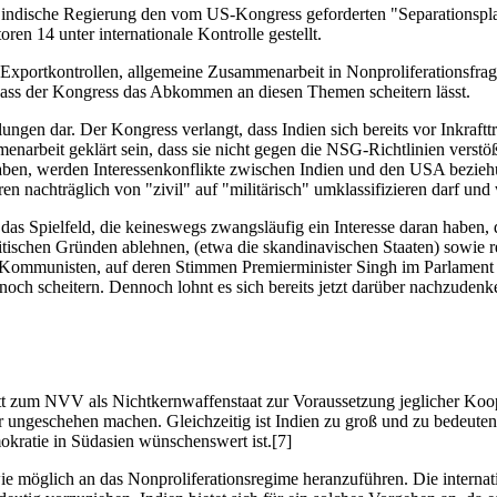
ie indische Regierung den vom US-Kongress geforderten "Separationsplan"
en 14 unter internationale Kontrolle gestellt.
: Exportkontrollen, allgemeine Zusammenarbeit in Nonproliferationsfr
 dass der Kongress das Abkommen an diesen Themen scheitern lässt.
lungen dar. Der Kongress verlangt, dass Indien sich bereits vor Inkraf
rbeit geklärt sein, dass sie nicht gegen die NSG-Richtlinien verstößt
aben, werden Interessenkonflikte zwischen Indien und den USA bezie
ren nachträglich von "zivil" auf "militärisch" umklassifizieren darf u
 das Spielfeld, die keineswegs zwangsläufig ein Interesse daran habe
litischen Gründen ablehnen, (etwa die skandinavischen Staaten) sowie r
die Kommunisten, auf deren Stimmen Premierminister Singh im Parlament 
h scheitern. Dennoch lohnt es sich bereits jetzt darüber nachzudenke
itt zum NVV als Nichtkernwaffenstaat zur Voraussetzung jeglicher Koop
r ungeschehen machen. Gleichzeitig ist Indien zu groß und zu bedeutend,
okratie in Südasien wünschenswert ist.[7]
ie möglich an das Nonproliferationsregime heranzuführen. Die internati