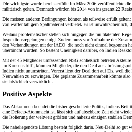
Die wichtigste wurde bereits erfüllt: Im März 2006 veröffentlichte d
militärisch gelten. Demnach würden bis 2014 von insgesamt 22 Reaktor
Die meisten anderen Bedingungen können als teilweise erfüllt gelten
von waffenfähigem Spaltmaterial verbietet. Es ist unwahrscheinlich,
Weitaus problematischer stellen sich hingegen die multilateralen Rege
Inspektionsregelungen einigt. Zudem muss vor Aufnahme der Zusammena
den Verhandlungen mit der IAEO, die noch nicht einmal begonnen h
übertüncht wurden. So besteht Uneinigkeit darüber, ob Indien Reakto
Mit der 45 Mitglieder umfassenden NSG schließlich betreten Akteure
im Konsens trifft, könnten Mitglieder, die den Deal aus abrüstungspo
Indien nicht unumstritten. Vorerst liegt der Deal dort auf Eis, weil 
Neuwahlen zu erzwingen. Die geplante Zusammenarbeit könnte also noc
sie tatsächlich verwirklicht.
Positive Aspekte
Das Abkommen beendet die bisher gescheiterte Politik, Indiens Beitr
eine Defacto-Atommacht ist, lässt sich auf absehbare Zeit nicht wiede
die Isolierung der weltweit größten und nahezu einzigen stabilen Dem
Die naheliegendste Lösung besteht folglich darin, Neu-Delhi so gut w