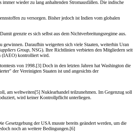
 immer wieder zu lang anhaltenden Stromausfällen. Die indische
nnstoffen zu versorgen. Bisher jedoch ist Indien vom globalen
 Damit grenzte es sich selbst aus dem Nichtverbreitungsregime aus.
zu gewinnen. Daraufhin weigerten sich viele Staaten, weiterhin Uran
Suppliers Group
, NSG). Ihre Richtlinien verbieten den Mitgliedern seit
 (IAEO) kontrolliert wird.
tomtests von 1998.[3] Doch in den letzten Jahren hat Washington die
erter" der Vereinigten Staaten ist und angesichts der
oll, am weltweiten[5] Nuklearhandel teilzunehmen. Im Gegenzug soll
duziert, wird keiner Kontrollpflicht unterliegen.
 Die Gesetzgebung der USA musste bereits geändert werden, um die
edoch noch an weitere Bedingungen.[6]