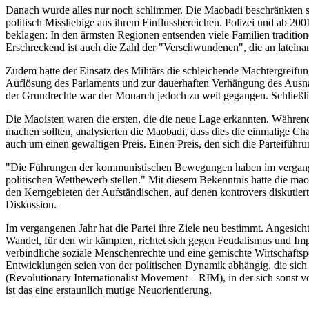
Danach wurde alles nur noch schlimmer. Die Maobadi beschränkten si
politisch Missliebige aus ihrem Einflussbereichen. Polizei und ab 20
beklagen: In den ärmsten Regionen entsenden viele Familien traditione
Erschreckend ist auch die Zahl der "Verschwundenen", die an lateina
Zudem hatte der Einsatz des Militärs die schleichende Machtergreifun
Auflösung des Parlaments und zur dauerhaften Verhängung des Ausn
der Grundrechte war der Monarch jedoch zu weit gegangen. Schließli
Die Maoisten waren die ersten, die die neue Lage erkannten. Während 
machen sollten, analysierten die Maobadi, dass dies die einmalige Ch
auch um einen gewaltigen Preis. Einen Preis, den sich die Parteiführu
"Die Führungen der kommunistischen Bewegungen haben im vergange
politischen Wettbewerb stellen." Mit diesem Bekenntnis hatte die mao
den Kerngebieten der Aufständischen, auf denen kontrovers diskutiert 
Diskussion.
Im vergangenen Jahr hat die Partei ihre Ziele neu bestimmt. Angesich
Wandel, für den wir kämpfen, richtet sich gegen Feudalismus und Impe
verbindliche soziale Menschenrechte und eine gemischte Wirtschaftspol
Entwicklungen seien von der politischen Dynamik abhängig, die sich 
(Revolutionary Internationalist Movement – RIM), in der sich sonst v
ist das eine erstaunlich mutige Neuorientierung.