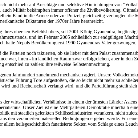
ch nicht mehr auf Anschläge und selektive Hinrichtungen von "Volksf
01 auch Militär bekämpften immer offener die Zivilbevölkerung. Oftmals
ll ein Kind in die Armee oder zur Polizei, gleichzeitig verlangten die
merikanische Diktaturen der 1970er Jahre heranreicht.
g ihres obersten Befehlshabers, seit 2001 König Gyanendra, begünstigt
ahmezustands, und im Februar 2005 schließlich zur endgültigen Mach
ch hatte Nepals Bevölkerung erst 1990 Gyanendras Vater gezwungen, d
die Parteien noch taktierten, ob sie lieber mit dem Palast zusammenarb
ance war, ihren - im ländlichen Raum zwar erfolgreichen, aber in den Z
ng entschied zu zahlen: ihre teilweise Selbstentmachtung.
nen Jahrhundert zunehmend mechanisch agiert. Unsere Volksdemokrat
istische Führung Tore aufgestoßen, die so leicht nicht mehr zu schließ
wird und Rechenschaft verlangt wird, und die Parteiführung stellt sich
ts der wirtschaftlichen Verhältnisse in einem der ärmsten Länder Asien
rialismus. Unser Ziel ist eine Mehrparteien-Demokratie innerhalb einer
itik mit staatlich gelenkten Schlüsselindustrien verankern, nicht zulet
aus den veränderten materiellen Bedingungen ergeben werde. Für eine 
or allem heilsgeschichtlich fanatisierte Sekten vom Schlage eines Leuch