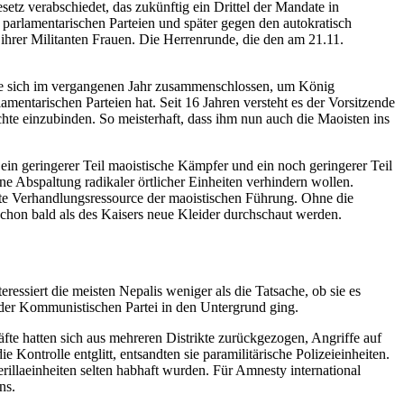
etz verabschiedet, das zukünftig ein Drittel der Mandate in
 parlamentarischen Parteien und später gegen den autokratisch
ihrer Militanten Frauen. Die Herrenrunde, die den am 21.11.
 sie sich im vergangenen Jahr zusammenschlossen, um König
amentarischen Parteien hat. Seit 16 Jahren versteht es der Vorsitzende
hte einzubinden. So meisterhaft, dass ihm nun auch die Maoisten ins
ein geringerer Teil maoistische Kämpfer und ein noch geringerer Teil
ne Abspaltung radikaler örtlicher Einheiten verhindern wollen.
ste Verhandlungsressource der maoistischen Führung. Ohne die
 schon bald als des Kaisers neue Kleider durchschaut werden.
essiert die meisten Nepalis weniger als die Tatsache, ob sie es
 der Kommunistischen Partei in den Untergrund ging.
te hatten sich aus mehreren Distrikte zurückgezogen, Angriffe auf
ntrolle entglitt, entsandten sie paramilitärische Polizeieinheiten.
illaeinheiten selten habhaft wurden. Für Amnesty international
ns.