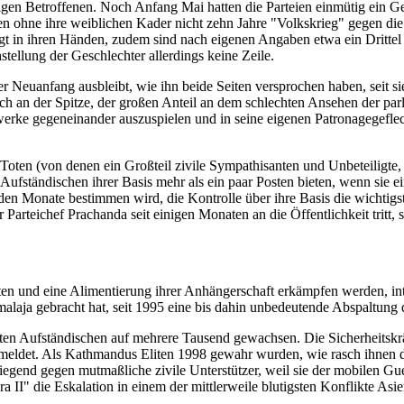
igen Betroffenen. Noch Anfang Mai hatten die Parteien einmütig ein Ges
ten ohne ihre weiblichen Kader nicht zehn Jahre "Volkskrieg" gegen die
gt in ihren Händen, zudem sind nach eigenen Angaben etwa ein Drittel 
stellung der Geschlechter allerdings keine Zeile.
er Neuanfang ausbleibt, wie ihn beide Seiten versprochen haben, seit
ch an der Spitze, der großen Anteil an dem schlechten Ansehen der parl
werke gegeneinander auszuspielen und in seine eigenen Patronagegeflec
oten (von denen ein Großteil zivile Sympathisanten und Unbeteiligte, 
Aufständischen ihrer Basis mehr als ein paar Posten bieten, wenn sie ei
den Monate bestimmen wird, die Kontrolle über ihre Basis die wichtig
Parteichef Prachanda seit einigen Monaten an die Öffentlichkeit tritt,
en und eine Alimentierung ihrer Anhängerschaft erkämpfen werden, inter
alaja gebracht hat, seit 1995 eine bis dahin unbedeutende Abspaltung
en Aufständischen auf mehrere Tausend gewachsen. Die Sicherheitskräf
det. Als Kathmandus Eliten 1998 gewahr wurden, wie rasch ihnen die Ko
egend gegen mutmaßliche zivile Unterstützer, weil sie der mobilen Guer
 II" die Eskalation in einem der mittlerweile blutigsten Konflikte Asie