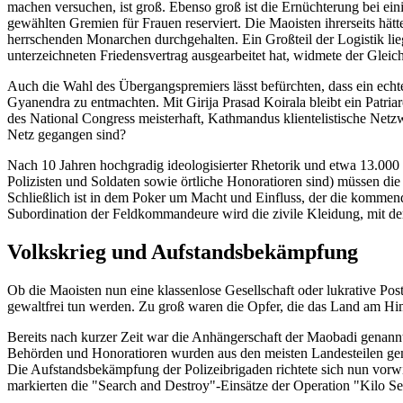
machen versuchen, ist groß. Ebenso groß ist die Ernüchterung bei ein
gewählten Gremien für Frauen reserviert. Die Maoisten ihrerseits hät
herrschenden Monarchen durchgehalten. Ein Großteil der Logistik lie
unterzeichneten Friedensvertrag ausgearbeitet hat, widmete der Gleich
Auch die Wahl des Übergangspremiers lässt befürchten, dass ein echt
Gyanendra zu entmachten. Mit Girija Prasad Koirala bleibt ein Patriar
des National Congress meisterhaft, Kathmandus klientelistische Netz
Netz gegangen sind?
Nach 10 Jahren hochgradig ideologisierter Rhetorik und etwa 13.000 T
Polizisten und Soldaten sowie örtliche Honoratioren sind) müssen die 
Schließlich ist in dem Poker um Macht und Einfluss, der die kommen
Subordination der Feldkommandeure wird die zivile Kleidung, mit der 
Volkskrieg und Aufstandsbekämpfung
Ob die Maoisten nun eine klassenlose Gesellschaft oder lukrative Post
gewaltfrei tun werden. Zu groß waren die Opfer, die das Land am Him
Bereits nach kurzer Zeit war die Anhängerschaft der Maobadi genannt
Behörden und Honoratioren wurden aus den meisten Landesteilen gemel
Die Aufstandsbekämpfung der Polizeibrigaden richtete sich nun vorwi
markierten die "Search and Destroy"-Einsätze der Operation "Kilo Sera