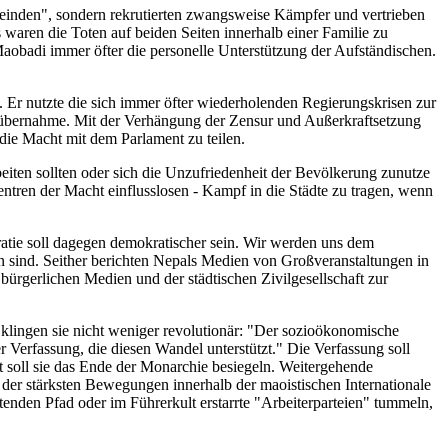
einden", sondern rekrutierten zwangsweise Kämpfer und vertrieben
 waren die Toten auf beiden Seiten innerhalb einer Familie zu
 Maobadi immer öfter die personelle Unterstützung der Aufständischen.
. Er nutzte die sich immer öfter wiederholenden Regierungskrisen zur
tübernahme. Mit der Verhängung der Zensur und Außerkraftsetzung
ie Macht mit dem Parlament zu teilen.
eiten sollten oder sich die Unzufriedenheit der Bevölkerung zunutze
entren der Macht einflusslosen - Kampf in die Städte zu tragen, wenn
ie soll dagegen demokratischer sein. Wir werden uns dem
en sind. Seither berichten Nepals Medien von Großveranstaltungen in
 bürgerlichen Medien und der städtischen Zivilgesellschaft zur
s klingen sie nicht weniger revolutionär: "Der sozioökonomische
 Verfassung, die diesen Wandel unterstützt." Die Verfassung soll
zt soll sie das Ende der Monarchie besiegeln. Weitergehende
der stärksten Bewegungen innerhalb der maoistischen Internationale
tenden Pfad oder im Führerkult erstarrte "Arbeiterparteien" tummeln,