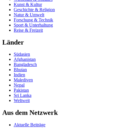
Kunst & Kultur
Geschichte & Religion
Natur & Umwelt
Forschung & Technik
Sport & Unterhaltung
Reise & Freizeit
Länder
Südasien
Afghanistan
Bangladesch
Bhutan
Indien
Malediven
Nepal
Pakistan
Sri Lanka
Weltweit
Aus dem Netzwerk
Aktuelle Beiträge