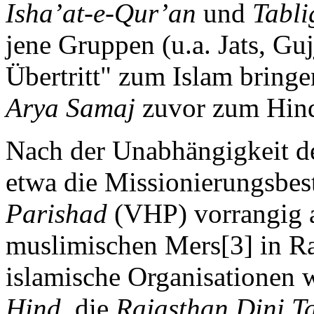
Isha’at-e-Qur’an
und
Tabli
jene Gruppen (u.a. Jats, Gu
Übertritt" zum Islam bringe
Arya Samaj
zuvor zum Hind
Nach der Unabhängigkeit de
etwa die Missionierungsbe
Parishad
(VHP) vorrangig a
muslimischen Mers[3] in R
islamische Organisationen 
Hind
, die
Rajasthan Dini T