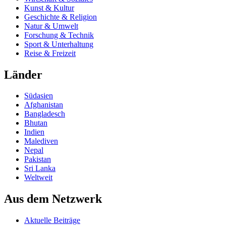
Kunst & Kultur
Geschichte & Religion
Natur & Umwelt
Forschung & Technik
Sport & Unterhaltung
Reise & Freizeit
Länder
Südasien
Afghanistan
Bangladesch
Bhutan
Indien
Malediven
Nepal
Pakistan
Sri Lanka
Weltweit
Aus dem Netzwerk
Aktuelle Beiträge