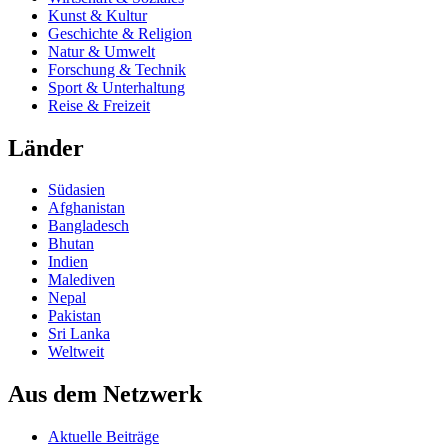
Kunst & Kultur
Geschichte & Religion
Natur & Umwelt
Forschung & Technik
Sport & Unterhaltung
Reise & Freizeit
Länder
Südasien
Afghanistan
Bangladesch
Bhutan
Indien
Malediven
Nepal
Pakistan
Sri Lanka
Weltweit
Aus dem Netzwerk
Aktuelle Beiträge